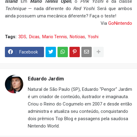
Island
. Em
Mario Tennis Open
, o
Pink Yoshi
é da classe
Technique
— nada diferente do
Red Yoshi
. Será que ambos
ainda possuem uma mecânica diferente? Faça o teste!
Via
GoNintendo
Tags:
3DS
Dicas
Mario Tennis
Notícias
Yoshi
Facebook
Eduardo Jardim
Natural de São Paulo (SP), Eduardo "Pengor" Jardim
é um criador de conteúdo, ilustrador e imaginauta.
Criou o Reino do Cogumelo em 2007 e desde então
administra e atualiza seu conteúdo, conquistando
dois prêmios Top Blog e passagens pela saudosa
Nintendo World.