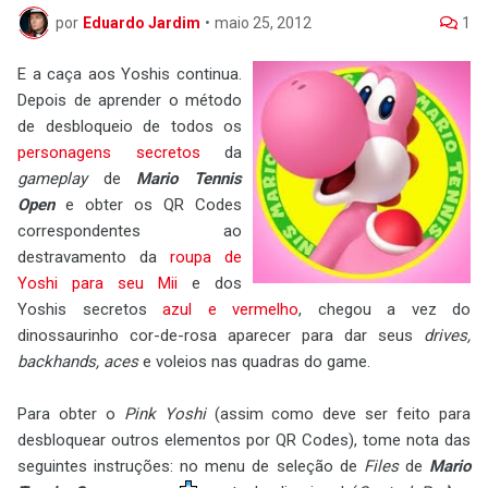
por
Eduardo Jardim
•
maio 25, 2012
1
E a caça aos Yoshis continua.
Depois de aprender o método
de desbloqueio de todos os
personagens secretos
da
gameplay
de
Mario Tennis
Open
e obter os QR Codes
correspondentes ao
destravamento da
roupa de
Yoshi para seu Mii
e dos
Yoshis secretos
azul e vermelho
, chegou a vez do
dinossaurinho cor-de-rosa aparecer para dar seus
drives,
backhands, aces
e voleios nas quadras do game.
Para obter o
Pink Yoshi
(assim como deve ser feito para
desbloquear outros elementos por QR Codes), tome nota das
seguintes instruções: no menu de seleção de
Files
de
Mario