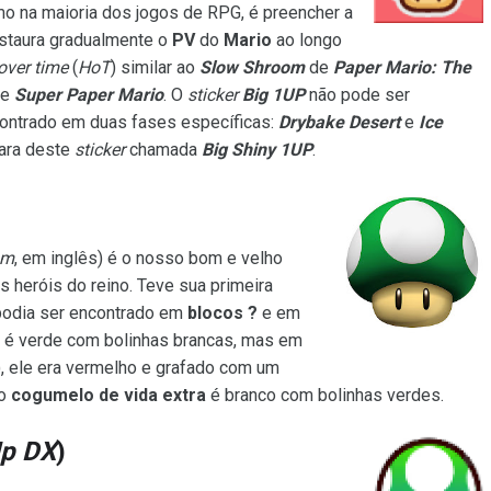
mo na maioria dos jogos de RPG, é preencher a
restaura gradualmente o
PV
do
Mario
ao longo
over time
(
HoT
) similar ao
Slow Shroom
de
Paper Mario: The
e
Super Paper Mario
. O
sticker
Big 1UP
não pode ser
ontrado em duas fases específicas:
Drybake Desert
e
Ice
rara deste
sticker
chamada
Big Shiny 1UP
.
om
, em inglês) é o nosso bom e velho
s heróis do reino. Teve sua primeira
podia ser encontrado em
blocos ?
e em
a é verde com bolinhas brancas, mas em
, ele era vermelho e grafado com um
 o
cogumelo de vida extra
é branco com bolinhas verdes.
p DX
)