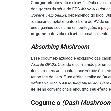
O
cogumelo de vida extra+
é idêntico a um
dos
games
da série de RPG
Mario & Luigi
, o
Super
e
1-Up Deluxe
, dependendo do jogo. Dur
restaurar completamente a barra de
PV
de um
onde ganhou seu nome em português, o
plugu
cogumelo de vida extra+
automaticamente.
Absorbing Mushroom
Esse cogumelo azulado é exclusivo das cabi
Arcade GP DX
.
Quando é consumido por um cor
item arremessado contra esse vórtice é imedi
ter posse do item. É um efeito similar ao
Bu
e
defensiva. Mas o
Absorbing Mushroom
vem c
de itens
convencionais enquanto seu efeito es
Cogumelo
(Dash Mushroom