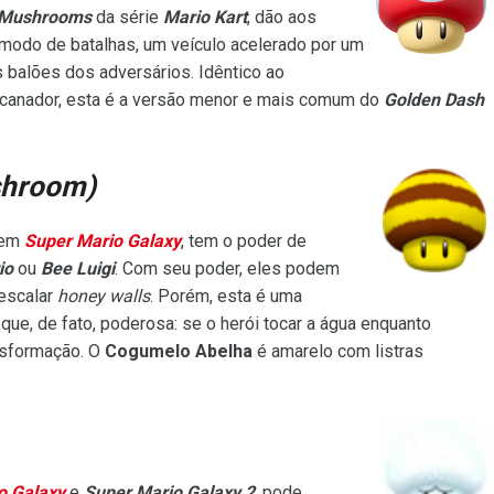
 Mushrooms
da série
Mario Kart
, dão aos
modo de batalhas, um veículo acelerado por um
balões dos adversários. Idêntico ao
ncanador, esta é a versão menor e mais comum do
Golden Dash
shroom)
 em
Super Mario Galaxy
, tem o poder de
io
ou
Bee Luigi
. Com seu poder, eles podem
 escalar
honey walls
. Porém, esta é uma
que, de fato, poderosa: se o herói tocar a água enquanto
ansformação. O
Cogumelo Abelha
é amarelo com listras
o Galaxy
e
Super Mario Galaxy 2
, pode