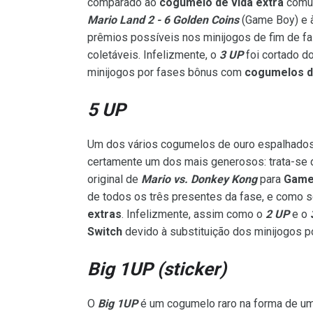
comparado ao
cogumelo de vida extra
comum
Mario Land 2 - 6 Golden Coins
(Game Boy) e 
prêmios possíveis nos minijogos de fim de f
coletáveis. Infelizmente, o
3 UP
foi cortado d
minijogos por fases bônus com
cogumelos de
5 UP
Um dos vários cogumelos de ouro espalhados
certamente um dos mais generosos: trata-se 
original de
Mario vs. Donkey Kong
para
Game
de todos os três presentes da fase, e como 
extras
. Infelizmente, assim como o
2 UP
e o
Switch
devido à substituição dos minijogos 
Big 1UP (sticker)
O
Big 1UP
é um cogumelo raro na forma de u