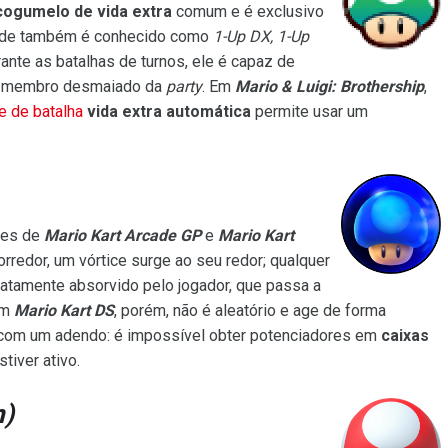
cogumelo de vida extra
comum e é exclusivo
nde também é conhecido como
1-Up DX, 1-Up
ante as batalhas de turnos, ele é capaz de
 membro desmaiado da
party
. Em
Mario & Luigi: Brothership
,
e de batalha
vida extra automática
permite usar um
nes de
Mario Kart Arcade GP
e
Mario Kart
redor, um vórtice surge ao seu redor; qualquer
atamente absorvido pelo jogador, que passa a
m
Mario Kart DS
, porém, não é aleatório e age de forma
om um adendo: é impossível obter potenciadores em
caixas
tiver ativo.
)