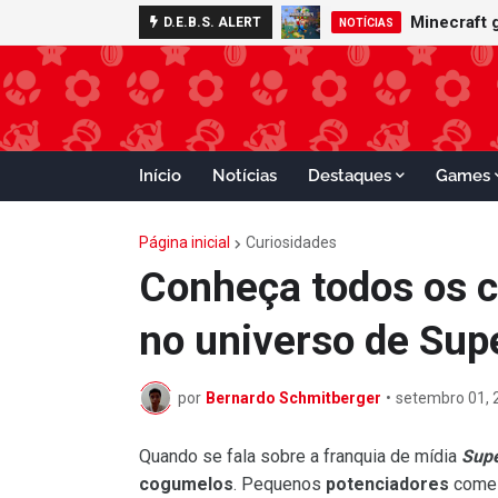
Minecraft 
D.E.B.S. ALERT
NOTÍCIAS
Início
Notícias
Destaques
Games
Página inicial
Curiosidades
Conheça todos os c
no universo de Sup
por
Bernardo Schmitberger
•
setembro 01, 
Quando se fala sobre a franquia de mídia
Supe
cogumelos
. Pequenos
potenciadores
comes