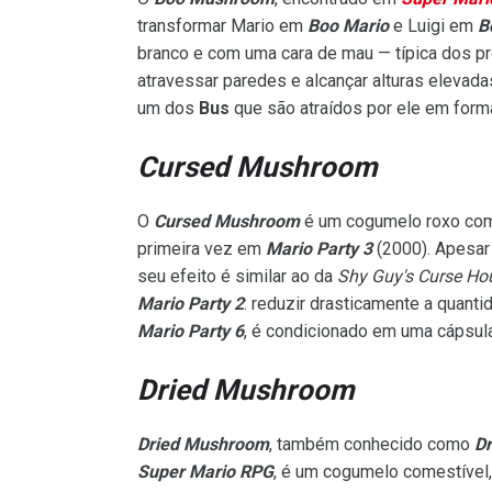
transformar Mario em
Boo Mario
e Luigi em
B
branco e com uma cara de mau — típica dos p
atravessar paredes e alcançar alturas elevada
um dos
Bus
que são atraídos por ele em forma
Cursed Mushroom
O
Cursed Mushroom
é um cogumelo roxo com 
primeira vez em
Mario Party 3
(2000).
Apesar
seu efeito é similar ao da
Shy Guy's Curse Ho
Mario Party 2
: reduzir drasticamente a quan
Mario Party 6
, é condicionado em uma cápsula
Dried Mushroom
Dried Mushroom
, também conhecido como
D
Super Mario RPG
, é um cogumelo comestível