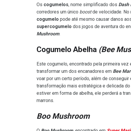
Os
cogumelos
, nome simplificado dos
Dash
corredores um único
boost
de velocidade. No 
cogumelo
pode até mesmo causar danos aos 
supercogumelo
dos jogos de aventura do e
Mushroom
.
Cogumelo Abelha
(Bee Mu
Este cogumelo, encontrado pela primeira vez
transformar um dos encanadores em
Bee Mar
voar por um certo período, além de conseguir
transformação mais estratégica e delicada do 
estiver em forma de abelha, ele perderá a tr
marrons.
Boo Mushroom
O
Boo Mushroom
, encontrado em
Super Mari