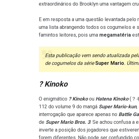
extraordinários do Brooklyn uma vantagem cruc
E em resposta a uma questão levantada pelo 
uma lista abrangendo todos os cogumelos e s
famintos leitores, pois uma
megamatéria
est
Esta publicação vem sendo atualizada pe
de cogumelos da série
Super Mario
. Últi
? Kinoko
O enigmático
? Kinoko
ou
Hatena Kinoko
(？キノ
112 do volume 9 do mangá
Super Mario-kun
,
interrogação que aparece apenas no
Battle G
de
Super Mario Bros. 3
. Se achou confusa a e
inverte a posição dos jogadores que estivere
forem diferentes. Não pode ser confundido 