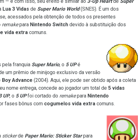
 — e com isso, seu efeito é similar ao
3-Up Heart
de
Super
à
Lua 3 Vidas
de
Super Mario World
(SNES). É um dos
ase, acessados pela obtenção de todos os presentes
o
remake
para
Nintendo Switch
devido à substituição dos
 vida extra
comuns.
 pela franquia
Super Mario
, o
5 UP
é
de um prêmio de minijogo exclusivo da versão
 Boy Advance
(2004). Aqui, ele pode ser obtido após a coleta
seu nome entrega, concede ao jogador um total de
5 vidas
3 UP
, o
5 UP
foi cortado do
remake
para
Nintendo
por fases bônus com
cogumelos vida extra
comuns.
m
sticker
de
Paper Mario: Sticker Star
para