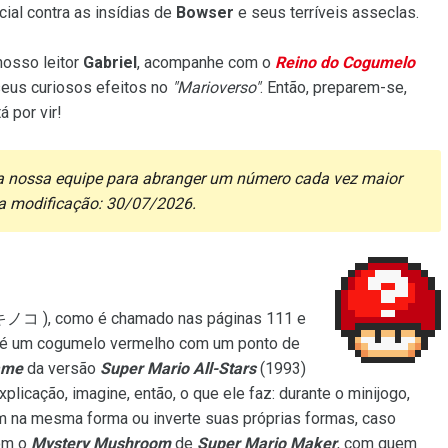
ial contra as insídias de
Bowser
e seus terríveis asseclas.
nosso leitor
Gabriel
, acompanhe com o
Reino do Cogumelo
eus curiosos efeitos no
"Marioverso"
. Então, preparem-se,
á por vir!
la nossa equipe para abranger um número cada vez maior
ma modificação: 30/07/2026.
コ ), como é chamado nas páginas 111 e
 é um cogumelo vermelho com um ponto de
ame
da versão
Super Mario All-Stars
(1993)
xplicação, imagine, então, o que ele faz: durante o minijogo,
m na mesma forma ou inverte suas próprias formas, caso
com o
Mystery Mushroom
de
Super Mario Maker
, com quem