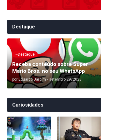
Destaque
~Destaque
Receba conteúdo sobre Super
Mario Bros. no seu WhatsApp
por
Eduardo Jardim
•
setembro 29, 2023
Curiosidades