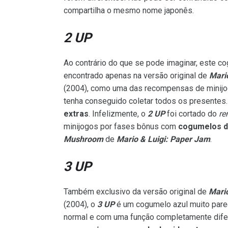
compartilha o mesmo nome japonês.
2 UP
Ao contrário do que se pode imaginar, este c
encontrado apenas na versão original de
Mari
(2004), como uma das recompensas de minijo
tenha conseguido coletar todos os presentes
extras
. Infelizmente, o
2 UP
foi cortado do
re
minijogos por fases bônus com
cogumelos de
Mushroom
de
Mario & Luigi: Paper Jam
.
3 UP
Também exclusivo da versão original de
Mari
(2004), o
3 UP
é um cogumelo azul muito par
normal e com uma função completamente difer