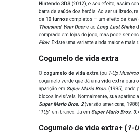
Nintendo 3DS
(2012), e seu efeito, assim co
barra de saúde dos heróis. Ao ser utilizado, 
de
10 turnos
completos — um efeito de
heal 
Thousand-Year Door
e ao
Long-Last Shake
d
comprado em lojas do jogo, mas pode ser enc
Flow
. Existe uma variante ainda maior e mais 
Cogumelo de vida extra
O
cogumelo de vida extra
(ou
1-Up Mushro
cogumelo verde que dá uma
vida extra
para o
aparição em
Super Mario Bros.
(1985), onde 
blocos invisíveis. Normalmente, sua aparênci
Super Mario Bros. 2
(versão americana, 1988)
"
1Up
" em branco. Já em
Super Mario Bros. 3
,
Cogumelo de vida extra+ (
1-U