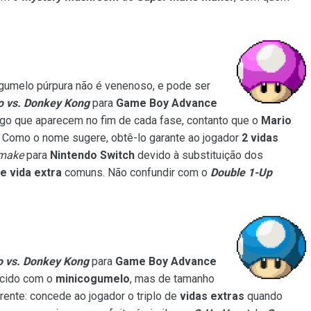
ogumelo púrpura não é venenoso, e pode ser
o vs. Donkey Kong
para
Game Boy Advance
go que aparecem no fim de cada fase, contanto que o
Mario
. Como o nome sugere, obtê-lo garante ao jogador
2 vidas
make
para
Nintendo Switch
devido à substituição dos
 vida extra
comuns. Não confundir com o
Double 1-Up
o vs. Donkey Kong
para
Game Boy Advance
ecido com o
minicogumelo
, mas de tamanho
ente: concede ao jogador o triplo de
vidas extras
quando