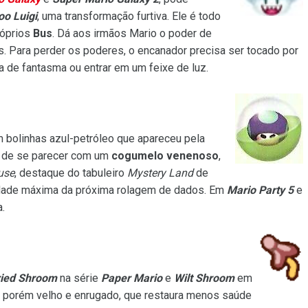
oo Luigi
, uma transformação furtiva. Ele é todo
róprios
Bus
. Dá aos irmãos Mario o poder de
s. Para perder os poderes, o encanador precisa ser tocado por
 de fantasma ou entrar em um feixe de luz.
bolinhas azul-petróleo que apareceu pela
 de se parecer com um
cogumelo venenoso
,
use
, destaque do tabuleiro
Mystery Land
de
tidade máxima da próxima rolagem de dados. Em
Mario Party 5
e
.
ried Shroom
na série
Paper Mario
e
Wilt Shroom
em
, porém velho e enrugado, que restaura menos saúde