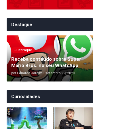
Destaque
~Destaque
Receba conteúdo sobre Super
Mario Bros. no seu WhatsApp
por
Eduardo Jardim
•
setembro 29, 2023
Curiosidades