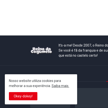
It's-a me! Desde 2007, o Reino 
Se você é fã da franquia e de su
que está no castelo certo!
This is cinema!
Nosso website utiliza cookies para
melhorar a sua experiência.
Saiba mais.
Okey-dokey!