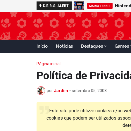
D.E.B.S. ALERT
MARIO TENNIS
Início
Notícias
Destaques
Games
Página inicial
Política de Privaci
por
Jardim
•
setembro 05, 2008
Este site pode utilizar cookies e/ou 
cookies que podem ser utilizados assoc
det