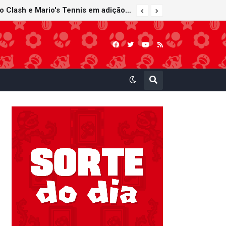
Nintendo Music recebe trilhas sonoras de Virtual Boy Wario Land, Mario Clash e Mario's Tennis em adição histórica ao catálogo