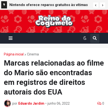
Nintendo oferece reparos gratuitos às vítimas
do terremoto de Kumamoto e doa 50 milhões
de ienes à Cruz Vermelha
Página inicial
Cinema
Marcas relacionadas ao filme
do Mario são encontradas
em registros de direitos
autorais dos EUA
por
Eduardo Jardim
•
junho 06, 2022
0