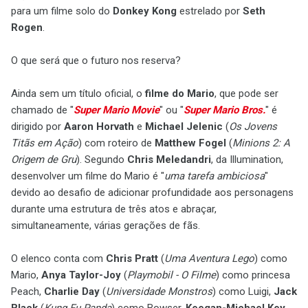
para um filme solo do
Donkey Kong
estrelado por
Seth
Rogen
.
O que será que o futuro nos reserva?
Ainda sem um título oficial, o
filme do Mario
, que pode ser
chamado de "
Super Mario Movie
" ou "
Super Mario Bros.
" é
dirigido por
Aaron Horvath
e
Michael Jelenic
(
Os Jovens
Titãs em Ação
) com roteiro de
Matthew Fogel
(
Minions 2: A
Origem de Gru
). Segundo
Chris Meledandri
, da Illumination,
desenvolver um filme do Mario é "
uma tarefa ambiciosa
"
devido ao desafio de adicionar profundidade aos personagens
durante uma estrutura de três atos e abraçar,
simultaneamente, várias gerações de fãs.
O elenco conta com
Chris Pratt
(
Uma Aventura Lego
) como
Mario,
Anya Taylor-Joy
(
Playmobil - O Filme
) como princesa
Peach,
Charlie Day
(
Universidade Monstros
) como Luigi,
Jack