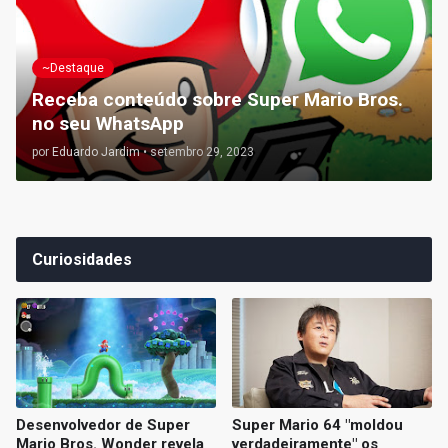
~Destaque
Receba conteúdo sobre Super Mario Bros.
no seu WhatsApp
por
Eduardo Jardim
•
setembro 29, 2023
Curiosidades
Desenvolvedor de Super
Super Mario 64 "moldou
Mario Bros. Wonder revela
verdadeiramente" os