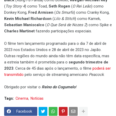
Black
(
Kung Fu Panda
) como Bowser,
Keegan-Michael Key
(
Toy Story 4
) como Toad,
Seth Rogen
(
O Rei Leão
) como
Donkey Kong,
Fred Armisen
(
Os Smurfs
) como Cranky Kong,
Kevin Michael Richardson
(
Lilo & Stitch
) como Kamek,
Sebastian Maniscalco
(
O Que Será de Nozes 2
) como Spike e
Charles Martinet
fazendo participações especiais.
O filme tem lançamento programado para o dia 7 de abril de
2023 nos Estados Unidos e 28 de abril de 2023 no Japão.
Outras regiões do mundo ainda não têm data específica, mas
a estreia também é prometida para o
segundo trimestre de
2023
. Cerca de 45 dias após o lançamento, o filme
poderá ser
transmitido
pelo serviço de streaming americano
Peacock
.
Obrigado por visitar o
Reino do Cogumelo
!
Tags:
Cinema
Notícias
Facebook