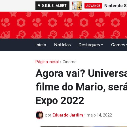
Nintendo 
D.E.B.S. ALERT
NINTENDO
ADVANCE
Início
Notícias
Destaques
Games
Página inicial
Cinema
Agora vai? Universa
filme do Mario, ser
Expo 2022
por
Eduardo Jardim
•
maio 14, 2022