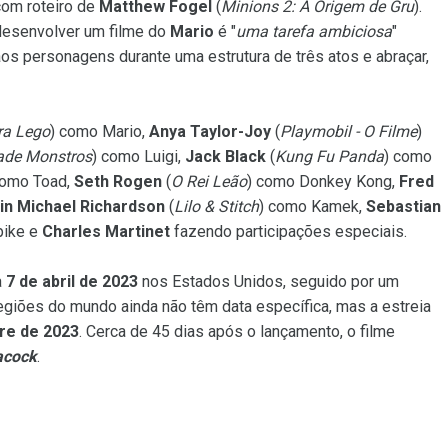
com roteiro de
Matthew Fogel
(
Minions 2: A Origem de Gru
).
 desenvolver um filme do
Mario
é "
uma tarefa ambiciosa
"
os personagens durante uma estrutura de três atos e abraçar,
ra Lego
) como Mario,
Anya Taylor-Joy
(
Playmobil - O Filme
)
ade Monstros
) como Luigi,
Jack Black
(
Kung Fu Panda
) como
como Toad,
Seth Rogen
(
O Rei Leão
) como Donkey Kong,
Fred
in Michael Richardson
(
Lilo & Stitch
) como Kamek,
Sebastian
pike e
Charles Martinet
fazendo participações especiais.
a
7 de abril de 2023
nos Estados Unidos, seguido por um
regiões do mundo ainda não têm data específica, mas a estreia
re de 2023
. Cerca de 45 dias após o lançamento, o filme
acock
.