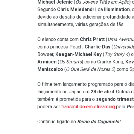
Michael Jelenic
(
Os Jovens Titãs em Ação
) 
Segundo
Chris Meledandri
, da
Illumination
,
devido ao desafio de adicionar profundidade a
simultaneamente, várias gerações de fãs.
O elenco conta com
Chris Pratt
(
Uma Aventu
como princesa Peach,
Charlie Day
(
Universid
Bowser,
Keegan-Michael Key
(
Toy Story 4
) 
Armisen
(
Os Smurfs
) como Cranky Kong,
Kev
Maniscalco
(
O Que Será de Nozes 2
) como S
O filme tem lançamento programado para o di
lançamento no Japão em
28 de abril
. Outras 
também é prometida para o
segundo trimest
poderá ser
transmitido em streaming
pelo
Pe
Continue ligado no
Reino do Cogumelo
!