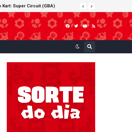
o Kart: Super Circuit (GBA)
Nintendo oferece reparos gratuitos às vítimas do terremoto de Kumamoto e doa 50 milhões de ienes à Cruz Vermelha