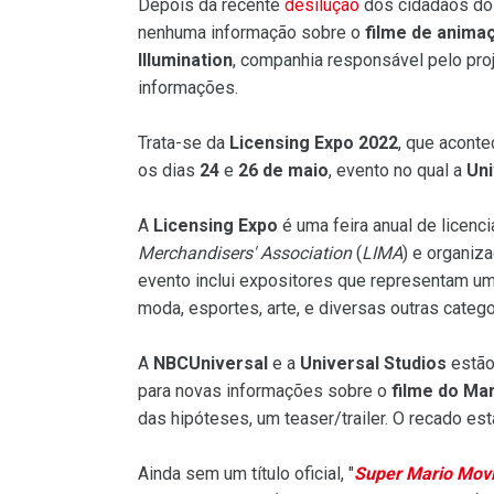
Depois da recente
desilução
dos cidadãos d
nenhuma informação sobre o
filme de anima
Illumination
, companhia responsável pelo pro
informações.
Trata-se da
Licensing Expo 2022
, que acont
os dias
24
e
26 de maio
, evento no qual a
Uni
A
Licensing Expo
é uma feira anual de licenc
Merchandisers' Association
(
LIMA
) e organiz
evento inclui expositores que representam um
moda, esportes, arte, e diversas outras catego
A
NBCUniversal
e a
Universal Studios
estão
para novas informações sobre o
filme do Ma
das hipóteses, um teaser/trailer. O recado est
Ainda sem um título oficial, "
Super Mario Mov