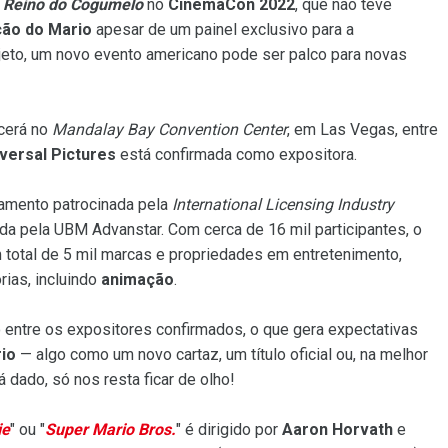
o
Reino do Cogumelo
no
CinemaCon 2022
, que não teve
ção do Mario
apesar de um painel exclusivo para a
jeto, um novo evento americano pode ser palco para novas
ecerá no
Mandalay Bay Convention Center
, em Las Vegas, entre
versal Pictures
está confirmada como expositora.
iamento patrocinada pela
International Licensing Industry
ada pela UBM Advanstar. Com cerca de 16 mil participantes, o
 total de 5 mil marcas e propriedades em entretenimento,
rias, incluindo
animação
.
 entre os expositores confirmados, o que gera expectativas
rio
— algo como um novo cartaz, um título oficial ou, na melhor
á dado, só nos resta ficar de olho!
ie
" ou "
Super Mario Bros.
" é dirigido por
Aaron Horvath
e