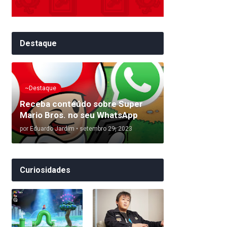
Destaque
~Destaque
Receba conteúdo sobre Super
Mario Bros. no seu WhatsApp
por
Eduardo Jardim
•
setembro 29, 2023
Curiosidades