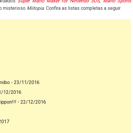
uardados
Super Mario Maker for Nintendo 3DS
,
Mario Sports
 o misterioso
Miitopia
. Confira as listas completas a seguir.
miibo - 23/11/2016
 1/12/2016
ippon!!! - 22/12/2016
/2017