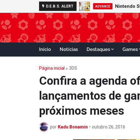
Nintendo S
D.E.B.S. ALERT
ADVANCE
Início
Notícias
Destaques
Games
Página inicial
3DS
Confira a agenda of
lançamentos de gam
próximos meses
por
Kadu Bonamin
•
outubro 26, 2016