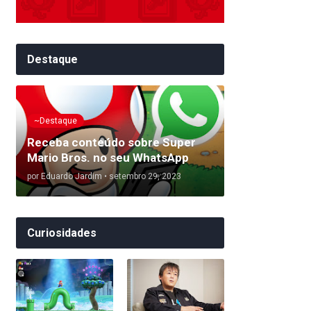
Destaque
~Destaque
Receba conteúdo sobre Super
Mario Bros. no seu WhatsApp
por
Eduardo Jardim
•
setembro 29, 2023
Curiosidades