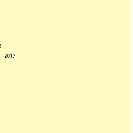
6
d - 2017