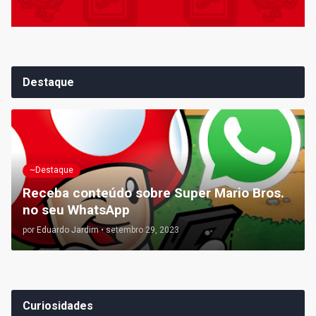
Destaque
~Destaque
Receba conteúdo sobre Super Mario Bros.
no seu WhatsApp
por
Eduardo Jardim
•
setembro 29, 2023
Curiosidades