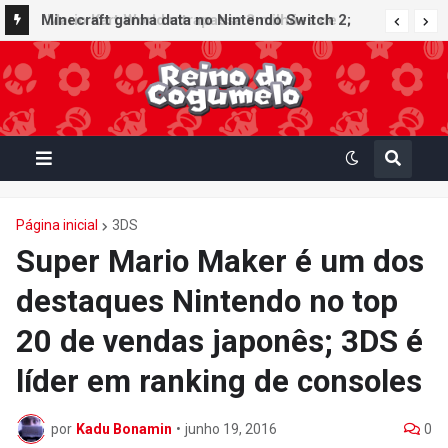
Minecraft ganha data no Nintendo Switch 2;
Super Mario Mash-Up receberá atualização
gráfica exclusiva
Página inicial
3DS
Super Mario Maker é um dos
destaques Nintendo no top
20 de vendas japonês; 3DS é
líder em ranking de consoles
por
Kadu Bonamin
•
junho 19, 2016
0