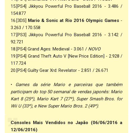
15.[PS4] Jikkyou Powerful Pro Baseball 2016 - 3.486 /
154.877
16.[3DS]
Mario & Sonic at Rio 2016 Olympic Games
-
3.263 / 170.558
17.[PS3] Jikkyou Powerful Pro Baseball 2016 - 3.142 /
92.721
18.[PS4] Grand Ages: Medieval - 3.061 /
NOVO
19.[PS4] Grand Theft Auto V [New Price Edition] - 2.928 /
117.724
20.[PS4] Guilty Gear Xrd: Revelator - 2.851 / 26.671
•
Games da série Mario e parceiras que também
participam do top 50 semanal de vendas japonês: Mario
Kart 8 (25º), Mario Kart 7 (27º), Super Smash Bros. for
Wii U (33º), e New Super Mario Bros. 2 (49º)
.
Consoles Mais Vendidos no Japão (06/06/2016 a
12/06/2016)