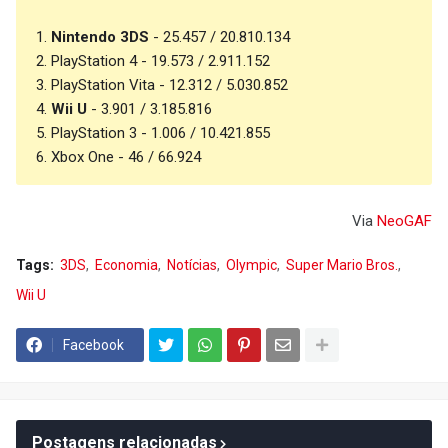
1.
Nintendo 3DS
- 25.457 / 20.810.134
2. PlayStation 4 - 19.573 / 2.911.152
3. PlayStation Vita - 12.312 / 5.030.852
4.
Wii U
- 3.901 / 3.185.816
5. PlayStation 3 - 1.006 / 10.421.855
6. Xbox One - 46 / 66.924
Via
NeoGAF
Tags:
3DS
Economia
Notícias
Olympic
Super Mario Bros.
Wii U
Facebook
Postagens relacionadas