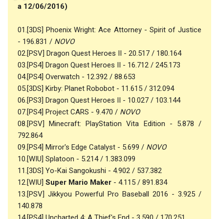
a 12/06/2016)
01.[3DS] Phoenix Wright: Ace Attorney - Spirit of Justice
- 196.831 /
NOVO
02.[PSV] Dragon Quest Heroes II - 20.517 / 180.164
03.[PS4] Dragon Quest Heroes II - 16.712 / 245.173
04.[PS4] Overwatch - 12.392 / 88.653
05.[3DS] Kirby: Planet Robobot - 11.615 / 312.094
06.[PS3] Dragon Quest Heroes II - 10.027 / 103.144
07.[PS4] Project CARS - 9.470 /
NOVO
08.[PSV] Minecraft: PlayStation Vita Edition - 5.878 /
792.864
09.[PS4] Mirror's Edge Catalyst - 5.699 /
NOVO
10.[WIU] Splatoon - 5.214 / 1.383.099
11.[3DS] Yo-Kai Sangokushi - 4.902 / 537.382
12.[WIU]
Super Mario Maker
- 4.115 / 891.834
13.[PSV] Jikkyou Powerful Pro Baseball 2016 - 3.925 /
140.878
14.[PS4] Uncharted 4: A Thief's End - 3.590 / 170.251