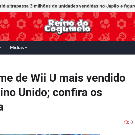
ganha data no Nintendo Switch 2; Super Mario Mash-Up receberá
Mídias
ame de Wii U mais vendido
ino Unido; confira os
a
0