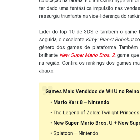
colocação na tabela. E o altíssimo hype em c
ter dado uma fantástica impulsão nas venda
ressurgiu triunfante na vice-liderança do ranki
Líder do top 10 de 3DS e também o game N
seguida, o excelente
Kirby: Planet Robobot
co
gênero dos games de plataforma. Também 
brilhante
New Super Mario Bros. 2
, game que
na região. Confira os rankings dos games m
abaixo.
Games Mais Vendidos de Wii U no Reino
Mario Kart 8 – Nintendo
The Legend of Zelda: Twilight Princes
New Super Mario Bros. U + New Supe
Splatoon – Nintendo