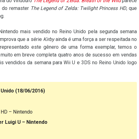
ima do vindouro
The Legend of Zelda: Breath of the Wild
parece
s do remaster
The Legend of Zelda: Twilight Princess HD
, que
ng.
intendo mais vendido no Reino Unido pela segunda semana
mprova que a série
Kirby
ainda é uma força a ser respeitada no
representado este gênero de uma forma exemplar, temos o
 muito em breve completa quatro anos de sucesso em vendas
ais vendidos da semana para Wii U e 3DS no Reino Unido logo
 Unido (18/06/2016)
s HD – Nintendo
r Luigi U – Nintendo