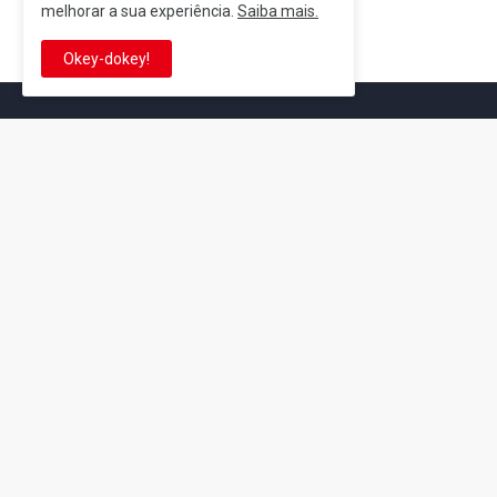
melhorar a sua experiência.
Saiba mais.
Postagem Anterior
Okey-dokey!
It's-a me! Desde 2007, o Reino 
Se você é fã da franquia e de su
que está no castelo certo!
This is cinema!
Super Mario Galaxy: O
Yoshi and the
Filme: BEAMS lança
Mysterious Book só
coleção de roupas e
nasceu por causa de
acessórios em
Super Mario Galaxy: