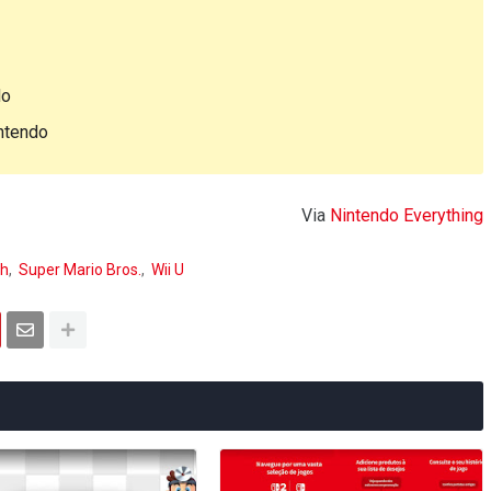
do
ntendo
Via
Nintendo Everything
h
Super Mario Bros.
Wii U