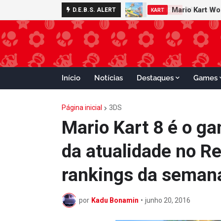
Minecraft 
D.E.B.S. ALERT
NOTÍCIAS
Início
Notícias
Destaques
Games
Página inicial
3DS
Mario Kart 8 é o g
da atualidade no Re
rankings da seman
por
Kadu Bonamin
•
junho 20, 2016