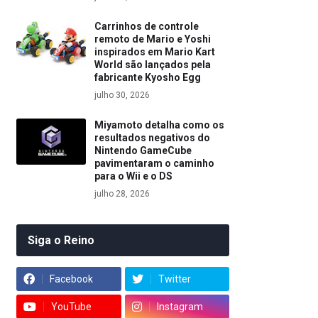
Carrinhos de controle
remoto de Mario e Yoshi
inspirados em Mario Kart
World são lançados pela
fabricante Kyosho Egg
julho 30, 2026
Miyamoto detalha como os
resultados negativos do
Nintendo GameCube
pavimentaram o caminho
para o Wii e o DS
julho 28, 2026
Siga o Reino
Facebook
Twitter
YouTube
Instagram