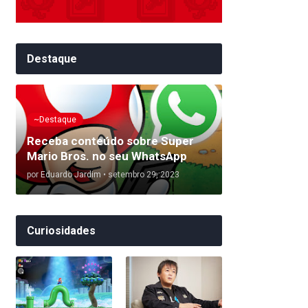
Destaque
~Destaque
Receba conteúdo sobre Super
Mario Bros. no seu WhatsApp
por
Eduardo Jardim
•
setembro 29, 2023
Curiosidades