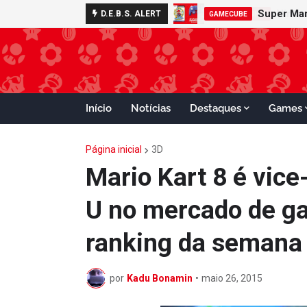
D.E.B.S. ALERT
GAMECUBE
Início
Notícias
Destaques
Games
Página inicial
3D
Mario Kart 8 é vice
U no mercado de ga
ranking da semana
por
Kadu Bonamin
•
maio 26, 2015