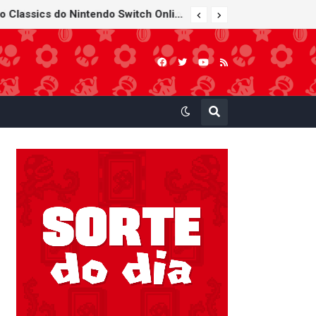
Super Mario Sunshine é anunciado para o Nintendo GameCube - Nintendo Classics do Nintendo Switch Online