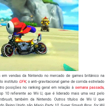
 em vendas da Nintendo no mercado de games britânico na
o instituto
GFK
; o anti-gravitacional game de corrida estrelado
tro posições no ranking geral em relação à
semana passada
,
op 10 referente ao Wii U, que é liderado mais uma vez pelo
ntbrush
, também da Nintendo. Outros títulos de Wii U que
 do Reino Unido são
Mario Party 10
,
Super Smash Bros. for Wii