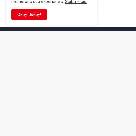
melhorar a sua experiência.
Saiba mais.
Postagem Anterior
Okey-dokey!
It's-a me! Desde 2007, o Reino 
Se você é fã da franquia e de su
que está no castelo certo!
This is cinema!
Super Mario Galaxy: O
Yoshi and the
Filme: BEAMS lança
Mysterious Book só
coleção de roupas e
nasceu por causa de