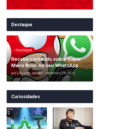
Destaque
~Destaque
Receba conteúdo sobre Super
Mario Bros. no seu WhatsApp
por
Eduardo Jardim
•
setembro 29, 2023
Curiosidades