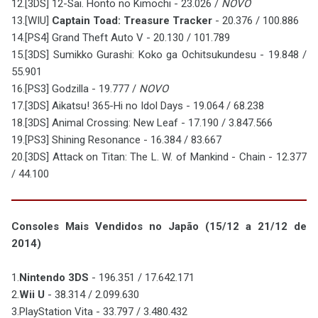
12.[3DS] 12-Sai. Honto no Kimochi - 23.026 /
NOVO
13.[WIU]
Captain Toad: Treasure Tracker
- 20.376 / 100.886
14.[PS4] Grand Theft Auto V - 20.130 / 101.789
15.[3DS] Sumikko Gurashi: Koko ga Ochitsukundesu - 19.848 /
55.901
16.[PS3] Godzilla - 19.777 /
NOVO
17.[3DS] Aikatsu! 365-Hi no Idol Days - 19.064 / 68.238
18.[3DS] Animal Crossing: New Leaf - 17.190 / 3.847.566
19.[PS3] Shining Resonance - 16.384 / 83.667
20.[3DS] Attack on Titan: The L. W. of Mankind - Chain - 12.377
/ 44.100
Consoles Mais Vendidos no Japão (15/12 a 21/12 de
2014)
1.
Nintendo 3DS
- 196.351 / 17.642.171
2.
Wii U
- 38.314 / 2.099.630
3.PlayStation Vita - 33.797 / 3.480.432