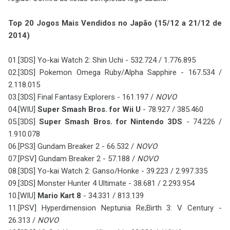
Top 20 Jogos Mais Vendidos no Japão (15/12 a 21/12 de
2014)
01.[3DS] Yo-kai Watch 2: Shin Uchi - 532.724 / 1.776.895
02.[3DS] Pokemon Omega Ruby/Alpha Sapphire - 167.534 /
2.118.015
03.[3DS] Final Fantasy Explorers - 161.197 /
NOVO
04.[WIU]
Super Smash Bros. for Wii U
- 78.927 / 385.460
05.[3DS]
Super Smash Bros. for Nintendo 3DS
- 74.226 /
1.910.078
06.[PS3] Gundam Breaker 2 - 66.532 /
NOVO
07.[PSV] Gundam Breaker 2 - 57.188 /
NOVO
08.[3DS] Yo-kai Watch 2: Ganso/Honke - 39.223 / 2.997.335
09.[3DS] Monster Hunter 4 Ultimate - 38.681 / 2.293.954
10.[WIU]
Mario Kart 8
- 34.331 / 813.139
11.[PSV] Hyperdimension Neptunia Re;Birth 3: V Century -
26.313 /
NOVO