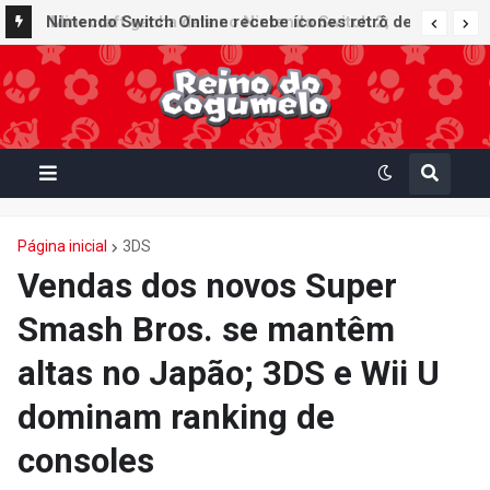
Nintendo Switch Online recebe ícones retrô de
Mario Paint (SNES) e Mario Kart: Super Circuit
(GBA)
Página inicial
3DS
Vendas dos novos Super
Smash Bros. se mantêm
altas no Japão; 3DS e Wii U
dominam ranking de
consoles