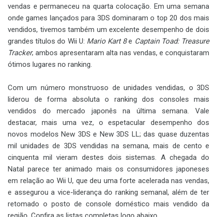
vendas e permaneceu na quarta colocação. Em uma semana
onde games lançados para 3DS dominaram o top 20 dos mais
vendidos, tivemos também um excelente desempenho de dois
grandes títulos do Wii U:
Mario Kart 8
e
Captain Toad: Treasure
Tracker
; ambos apresentaram alta nas vendas, e conquistaram
ótimos lugares no ranking.
Com um número monstruoso de unidades vendidas, o 3DS
liderou de forma absoluta o ranking dos consoles mais
vendidos do mercado japonês na última semana. Vale
destacar, mais uma vez, o espetacular desempenho dos
novos modelos New 3DS e New 3DS LL; das quase duzentas
mil unidades de 3DS vendidas na semana, mais de cento e
cinquenta mil vieram destes dois sistemas. A chegada do
Natal parece ter animado mais os consumidores japoneses
em relação ao Wii U, que deu uma forte acelerada nas vendas,
e assegurou a vice-liderança do ranking semanal, além de ter
retomado o posto de console doméstico mais vendido da
região. Confira as listas completas logo abaixo.