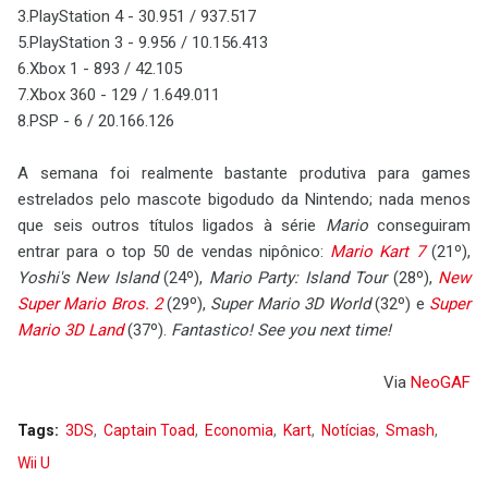
3.PlayStation 4 - 30.951 / 937.517
5.PlayStation 3 - 9.956 / 10.156.413
6.Xbox 1 - 893 / 42.105
7.Xbox 360 - 129 / 1.649.011
8.PSP - 6 / 20.166.126
A semana foi realmente bastante produtiva para games
estrelados pelo mascote bigodudo da Nintendo; nada menos
que seis outros títulos ligados à série
Mario
conseguiram
entrar para o top 50 de vendas nipônico:
Mario Kart 7
(21º),
Yoshi's New Island
(24º),
Mario Party: Island Tour
(28º),
New
Super Mario Bros. 2
(29º),
Super Mario 3D World
(32º) e
Super
Mario 3D Land
(37º).
Fantastico! See you next time!
Via
NeoGAF
Tags:
3DS
Captain Toad
Economia
Kart
Notícias
Smash
Wii U