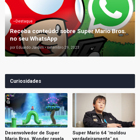
~Destaque
Receba conteúdo sobre Super Mario Bros.
no seu WhatsApp
por
Eduardo Jardim
•
setembro 29, 2023
Curiosidades
Desenvolvedor de Super
Super Mario 64 "moldou
Mario Bros. Wonder revela
verdadeiramente" os