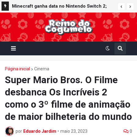
Minecraft ganha data no Nintendo Switch 2;
Super Mario Mash-Up receberá atualização
gráfica exclusiva
Página inicial
Cinema
Super Mario Bros. O Filme
desbanca Os Incríveis 2
como o 3º filme de animação
de maior bilheteria do mundo
por
Eduardo Jardim
•
maio 23, 2023
0