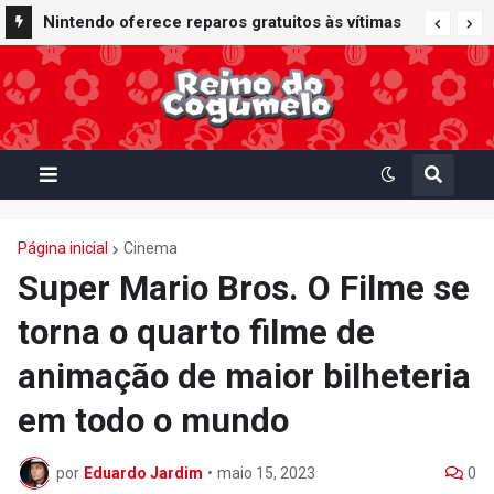
Nintendo oferece reparos gratuitos às vítimas
do terremoto de Kumamoto e doa 50 milhões
de ienes à Cruz Vermelha
Página inicial
Cinema
Super Mario Bros. O Filme se
torna o quarto filme de
animação de maior bilheteria
em todo o mundo
por
Eduardo Jardim
•
maio 15, 2023
0