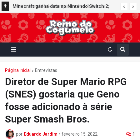
Minecraft ganha data no Nintendo Switch 2;
Super Mario Mash-Up receberá atualização
gráfica exclusiva
Página inicial
Entrevistas
Diretor de Super Mario RPG
(SNES) gostaria que Geno
fosse adicionado à série
Super Smash Bros.
por
Eduardo Jardim
•
fevereiro 15, 2022
1