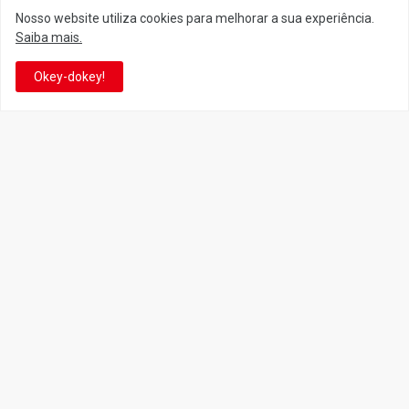
Nosso website utiliza cookies para melhorar a sua experiência.
Siga o Reino
Saiba mais.
Okey-dokey!
Facebook
Twitter
YouTube
Instagram
Facebook
It's-a me! Desde 2007, o Reino do Cogumelo é o seu blog sobre
Super Mario Bros. por Eduardo Jardim. Se você é fã da franquia e