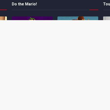
Do the Mario!
Tou
Desenho clássico The
Ex-artista da Rare
Miy
Super Mario Bros. Super
descarta série de TV
nov
Show! voltará a ser
“Donkey Kong Country”
a c
 O
exibido em emissora
como parte da evolução
aute
oto
norte-americana
visual do DK: "era
dom
horrível"
March 20, 2026
July
February 24, 2026
Toad
 O
Mario e Os Simpsons se
Série animada Donkey
Yos
 de
juntam em bizarra arte
Kong Country (1996)
+ a