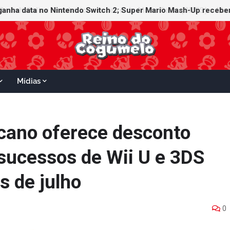
witch Online recebe ícones retrô de Mario Paint (SNES) e Mario
Mídias
cano oferece desconto
 sucessos de Wii U e 3DS
s de julho
0