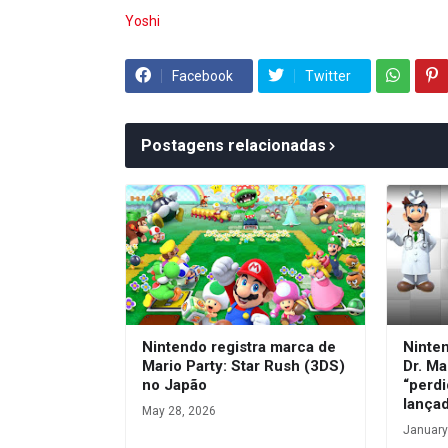
Yoshi
Facebook
Twitter
Postagens relacionadas
Nintendo registra marca de
Ninte
Mario Party: Star Rush (3DS)
Dr. Ma
no Japão
“perdi
lança
May 28, 2026
January