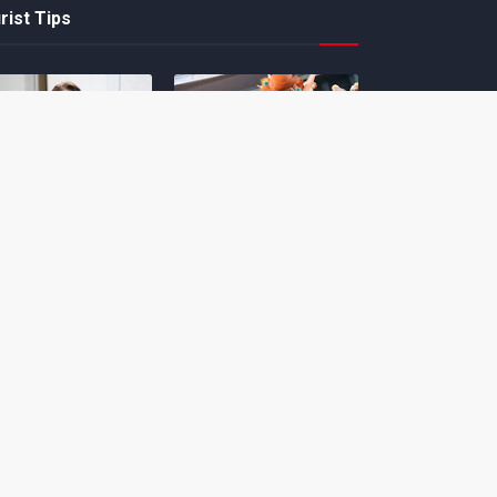
rist Tips
amoto incentiva
Nintendo compartilha 5
os desenvolvedores
dicas para dominar as
riarem com
quadras de tênis em
nticidade e
Mario Tennis Fever
inarem a técnica
(Switch 2)
 28, 2026
February 14, 2026
itorial #5: o app do
Nintendo dá 5 valiosas
hi para bebês Mario
dicas para triunfar na
 confusão de Ledrão
“Caça às esmeraldas”