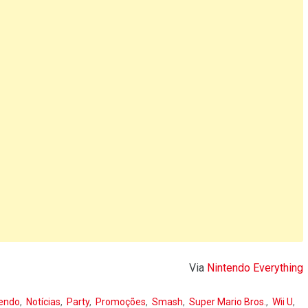
Via
Nintendo Everything
tendo
Notícias
Party
Promoções
Smash
Super Mario Bros.
Wii U