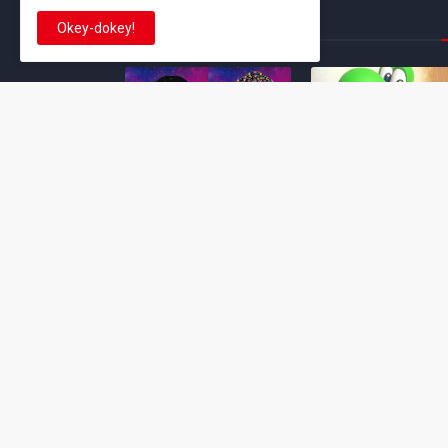
This is cinema!
Okey-dokey!
Super Mario Galaxy: O
Yoshi and the
Filme: BEAMS lança
Mysterious Book só
coleção de roupas e
nasceu por causa de
acessórios em
Super Mario Galaxy:
colaboração com o
Filme, revela Miyam
filme no Japão
July 23, 2026
July 28, 2026
Super Mario Galaxy: O
Super Mario Galaxy:
Filme: nova leva de
Filme ganha coleção