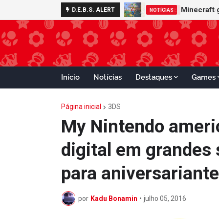
Nintendo S
D.E.B.S. ALERT
ADVANCE
Início
Notícias
Destaques
Games
Página inicial
3DS
My Nintendo ameri
digital em grandes
para aniversariante
por
Kadu Bonamin
•
julho 05, 2016