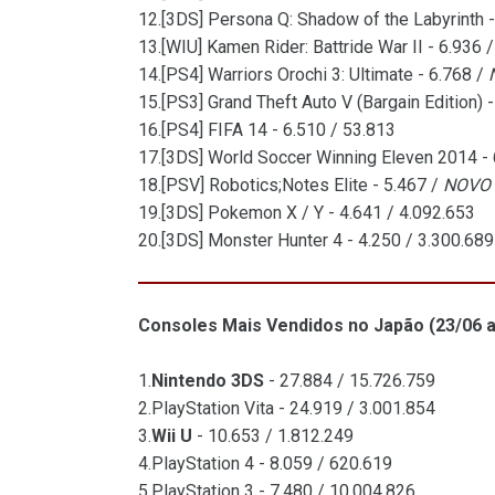
12.[3DS] Persona Q: Shadow of the Labyrinth 
13.[WIU] Kamen Rider: Battride War II - 6.936 
14.[PS4] Warriors Orochi 3: Ultimate - 6.768 /
15.[PS3] Grand Theft Auto V (Bargain Edition) 
16.[PS4] FIFA 14 - 6.510 / 53.813
17.[3DS] World Soccer Winning Eleven 2014 - 
18.[PSV] Robotics;Notes Elite - 5.467 /
NOVO
19.[3DS] Pokemon X / Y - 4.641 / 4.092.653
20.[3DS] Monster Hunter 4 - 4.250 / 3.300.689
Consoles Mais Vendidos no Japão (23/06 a
1.
Nintendo 3DS
- 27.884 / 15.726.759
2.PlayStation Vita - 24.919 / 3.001.854
3.
Wii U
- 10.653 / 1.812.249
4.PlayStation 4 - 8.059 / 620.619
5.PlayStation 3 - 7.480 / 10.004.826