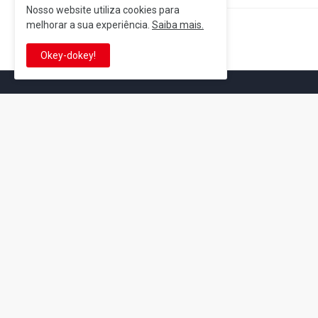
Nosso website utiliza cookies para
melhorar a sua experiência.
Saiba mais.
Postagem Anterior
Okey-dokey!
It's-a me! Desde 2007, o Reino 
Se você é fã da franquia e de su
que está no castelo certo!
This is cinema!
Super Mario Galaxy: O
Yoshi and the
Filme: BEAMS lança
Mysterious Book só