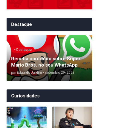
Destaque
~Destaque
Receba conteúdo sobre Super
Mario Bros. no seu WhatsApp
por
Eduardo Jardim
•
setembro 29, 2023
Curiosidades