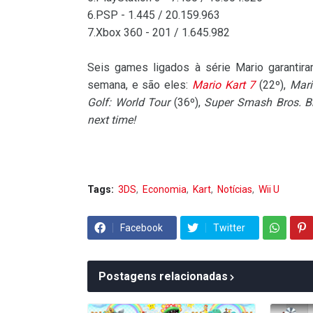
6.PSP - 1.445 / 20.159.963
7.Xbox 360 - 201 / 1.645.982
Seis games ligados à série Mario garanti
semana, e são eles:
Mario Kart 7
(22º),
Mari
Golf: World Tour
(36º),
Super Smash Bros. B
next time!
Tags:
3DS
Economia
Kart
Notícias
Wii U
Facebook
Twitter
Postagens relacionadas