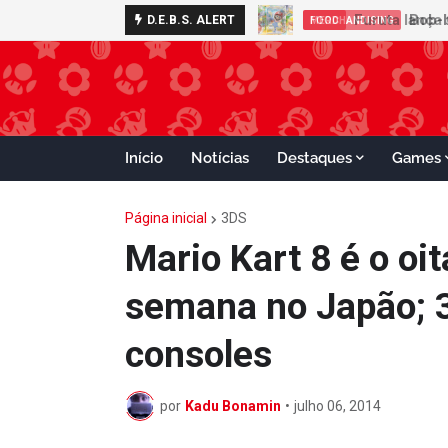
D.E.B.S. ALERT
FOOD
Início
Notícias
Destaques
Games
Página inicial
3DS
Mario Kart 8 é o o
semana no Japão; 3
consoles
por
Kadu Bonamin
•
julho 06, 2014