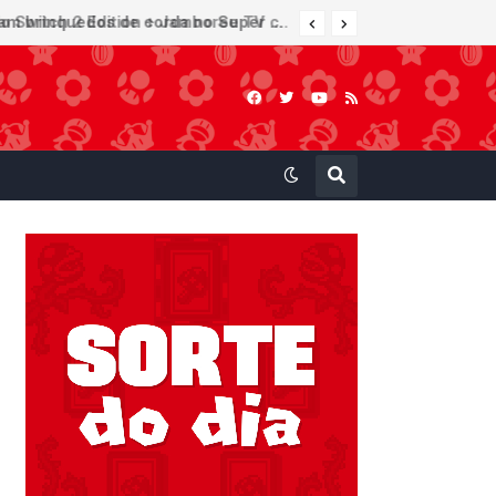
Furuta lança Choco Egg temático de Super Mario Party Jamboree — Nintendo Switch 2 Edition + Jamboree TV com 15 miniaturas colecionáveis