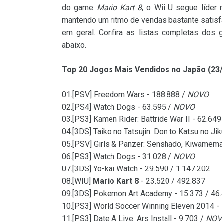
do game
Mario Kart 8
, o Wii U segue líder
mantendo um ritmo de vendas bastante satis
em geral. Confira as listas completas do
abaixo.
Top 20 Jogos Mais Vendidos no Japão (23/
01.[PSV] Freedom Wars - 188.888 /
NOVO
02.[PS4] Watch Dogs - 63.595 /
NOVO
03.[PS3] Kamen Rider: Battride War II - 62.649
04.[3DS] Taiko no Tatsujin: Don to Katsu no J
05.[PSV] Girls & Panzer: Senshado, Kiwamema
06.[PS3] Watch Dogs - 31.028 /
NOVO
07.[3DS] Yo-kai Watch - 29.590 / 1.147.202
08.[WIU]
Mario Kart 8
- 23.520 / 492.837
09.[3DS] Pokemon Art Academy - 15.373 / 46
10.[PS3] World Soccer Winning Eleven 2014 -
11.[PS3] Date A Live: Ars Install - 9.703 /
NOV