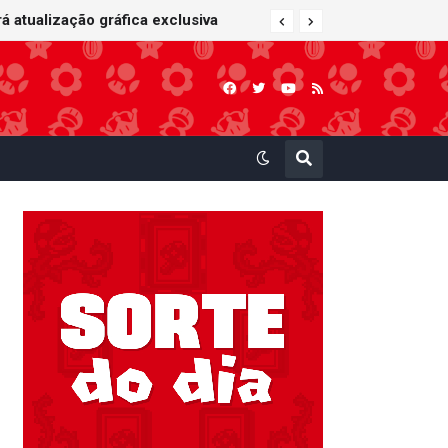
 Kart: Super Circuit (GBA)
á atualização gráfica exclusiva