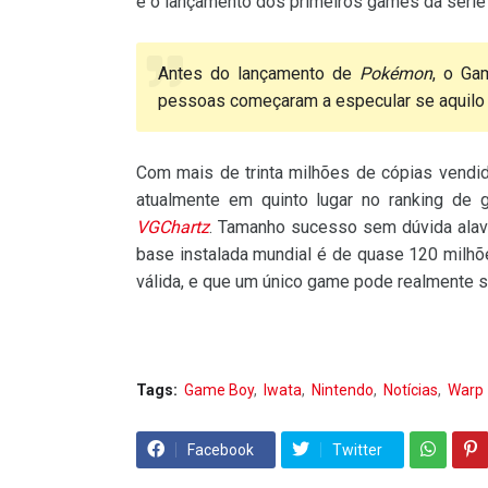
e o lançamento dos primeiros games da séri
Antes do lançamento de
Pokémon
, o Ga
pessoas começaram a especular se aquilo s
Com mais de trinta milhões de cópias vend
atualmente em quinto lugar no ranking de
VGChartz
. Tamanho sucesso sem dúvida alava
base instalada mundial é de quase 120 milhõ
válida, e que um único game pode realmente sa
Tags:
Game Boy
Iwata
Nintendo
Notícias
Warp
Facebook
Twitter