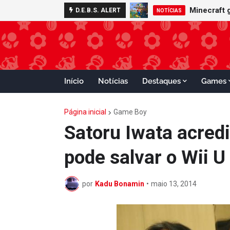
Nintendo S
Minecraft
D.E.B.S. ALERT
ADVANCE
NOTÍCIAS
Início
Notícias
Destaques
Games
Página inicial
Game Boy
Satoru Iwata acred
pode salvar o Wii U
por
Kadu Bonamin
•
maio 13, 2014