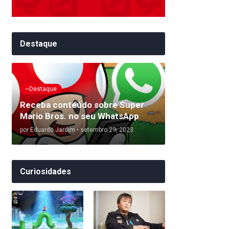
Destaque
~Destaque
Receba conteúdo sobre Super
Mario Bros. no seu WhatsApp
por
Eduardo Jardim
•
setembro 29, 2023
Curiosidades