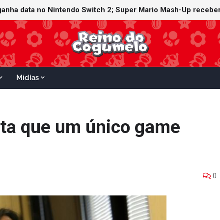
witch Online recebe ícones retrô de Mario Paint (SNES) e Mario
 ganha data no Nintendo Switch 2; Super Mario Mash-Up receber
Mídias
ita que um único game
0