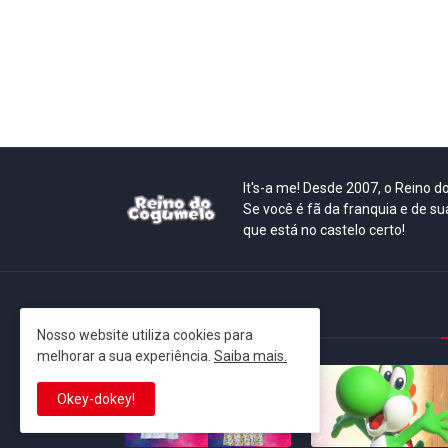
It's-a me! Desde 2007, o Reino 
Se você é fã da franquia e de su
que está no castelo certo!
This is cinema!
Nosso website utiliza cookies para
melhorar a sua experiência.
Saiba mais.
Okey-dokey!