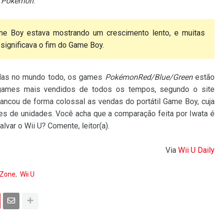
e
Pokémon
.
me Boy estava mostrando um crescimento lento, e muitas
ignificava o fim do Game Boy.
idas no mundo todo, os games
PokémonRed/Blue/Green
estão
 games mais vendidos de todos os tempos, segundo o site
ncou de forma colossal as vendas do portátil Game Boy, cuja
es de unidades. Você acha que a comparação feita por Iwata é
lvar o Wii U? Comente, leitor(a).
Via
Wii U Daily
 Zone
Wii U