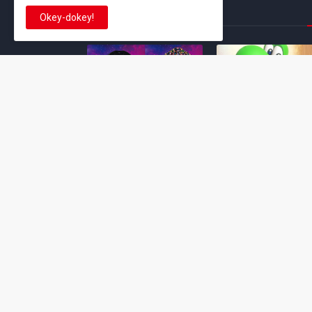
This is cinema!
Okey-dokey!
Super Mario Galaxy: O
Yoshi and the
Filme: BEAMS lança
Mysterious Book só
coleção de roupas e
nasceu por causa de
acessórios em
Super Mario Galaxy:
colaboração com o
Filme, revela Miyam
filme no Japão
July 23, 2026
July 28, 2026
Super Mario Galaxy: O
Super Mario Galaxy:
Filme: nova leva de
Filme ganha coleção
action figures com
acessórios em