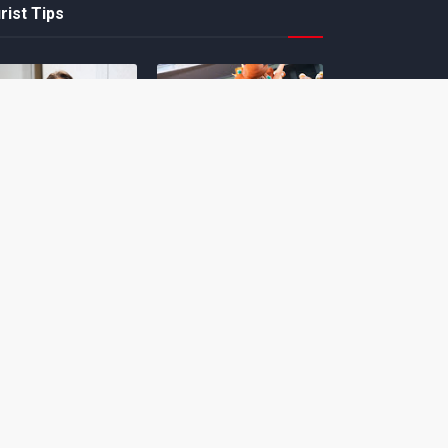
rist Tips
amoto incentiva
Nintendo compartilha 5
os desenvolvedores
dicas para dominar as
riarem com
quadras de tênis em
nticidade e
Mario Tennis Fever
inarem a técnica
(Switch 2)
 28, 2026
February 14, 2026
itorial #5: o app do
Nintendo dá 5 valiosas
hi para bebês Mario
dicas para triunfar na
 confusão de Ledrão
“Caça às esmeraldas”
a polícia de Isle
de Donkey Kong