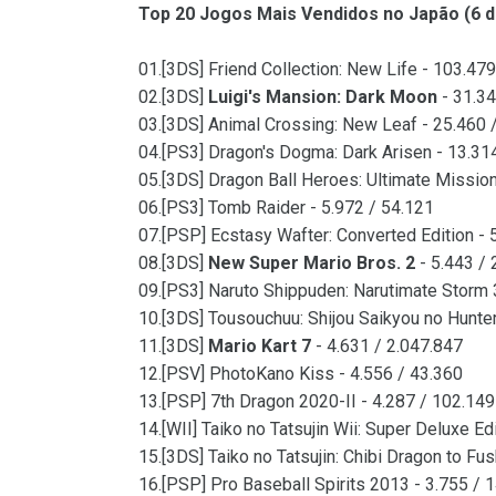
Top 20 Jogos Mais Vendidos no Japão (6 d
01.[3DS] Friend Collection: New Life - 103.47
02.[3DS]
Luigi's Mansion: Dark Moon
- 31.34
03.[3DS] Animal Crossing: New Leaf - 25.460 
04.[PS3] Dragon's Dogma: Dark Arisen - 13.31
05.[3DS] Dragon Ball Heroes: Ultimate Mission
06.[PS3] Tomb Raider - 5.972 / 54.121
07.[PSP] Ecstasy Wafter: Converted Edition - 
08.[3DS]
New Super Mario Bros. 2
- 5.443 / 
09.[PS3] Naruto Shippuden: Narutimate Storm 
10.[3DS] Tousouchuu: Shijou Saikyou no Hunter
11.[3DS]
Mario Kart 7
- 4.631 / 2.047.847
12.[PSV] PhotoKano Kiss - 4.556 / 43.360
13.[PSP] 7th Dragon 2020-II - 4.287 / 102.149
14.[WII] Taiko no Tatsujin Wii: Super Deluxe Ed
15.[3DS] Taiko no Tatsujin: Chibi Dragon to Fus
16.[PSP] Pro Baseball Spirits 2013 - 3.755 / 