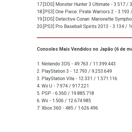
17.[3DS] Monster Hunter 3 Ultimate - 3.517 / 
18.[PS3] One Piece: Pirate Warriors 2 - 3.193 
19.[3DS] Detective Conan: Marionette Symphon
20.[PS3] Pro Baseball Spirits 2013 - 3.134 / 
Consoles Mais Vendidos no Japão (6 de ma
1. Nintendo 3DS - 49.763 / 11.399.443
2. PlayStation 3 - 12.793 / 9.253.649
3. PlayStation Vita - 12.331 / 1.571.116
4. Wii U - 7.974 / 917.221
5. PSP - 6.360 / 19.885.718
6. Wii - 1.506 / 12.674.985
7. Xbox 360 - 485 / 1.626.496