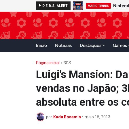
D.E.B.S. ALERT
GAMECUBE
MARIO TENNIS
Início
Notícias
Destaques
Games
Página inicial
3DS
Luigi's Mansion: Da
vendas no Japão; 
absoluta entre os 
por
Kadu Bonamin
•
maio 15, 2013