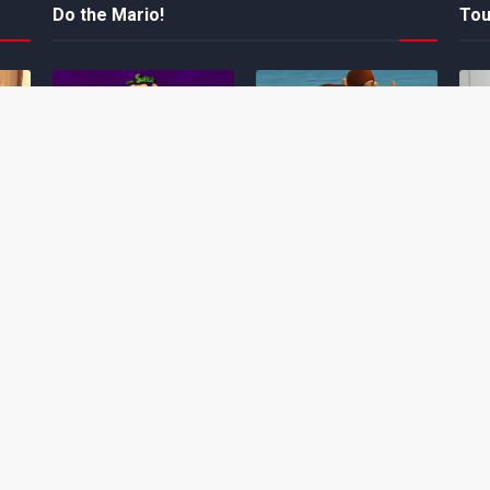
Do the Mario!
Tou
Desenho clássico The
Ex-artista da Rare
Miy
Super Mario Bros. Super
descarta série de TV
nov
Show! voltará a ser
“Donkey Kong Country”
a c
 O
exibido em emissora
como parte da evolução
aute
oto
norte-americana
visual do DK: "era
dom
horrível"
March 20, 2026
July
February 24, 2026
Toad
 O
Mario e Os Simpsons se
Série animada Donkey
Yos
 de
juntam em bizarra arte
Kong Country (1996)
+ a
interna da produção do
retorna ao YouTube de
com 