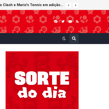
Super Mario Sunshine é anunciado para o Nintendo GameCube - Nintendo Classics do Nintendo Switch Online
Nintendo Music recebe trilhas sonoras de Virtual Boy Wario Land, Mario Clash e Mario's Tennis em adição histórica ao catálogo