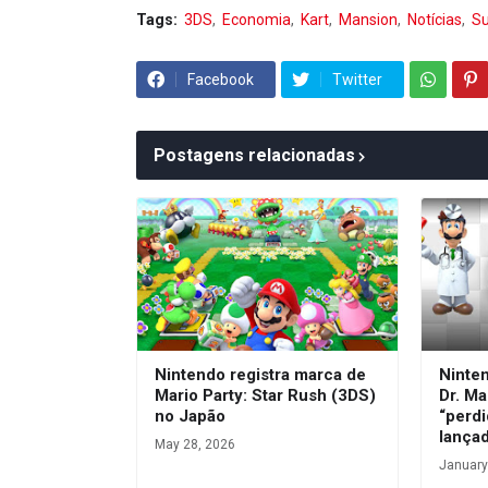
Tags:
3DS
Economia
Kart
Mansion
Notícias
Su
Facebook
Twitter
Postagens relacionadas
Nintendo registra marca de
Ninte
Mario Party: Star Rush (3DS)
Dr. Ma
no Japão
“perdi
lança
May 28, 2026
January