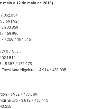
e maio a 12 de maio de 2013)
9 / 862.054
5 / 691.921
/ 3.200.859
4 / 169.996
 - 7.359 / 184.516
5.733 / Novo
2.024.812
3 - 5.382 / 122.975
-Tachi Kara Nigekire! - 4.914 / 483.005
ition - 3.952 / 473.389
higi na Orb - 3.812 / 483.415
143.558