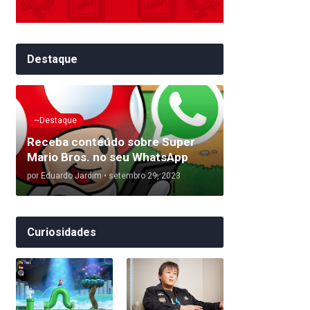
Destaque
~Destaque
Receba conteúdo sobre Super
Mario Bros. no seu WhatsApp
por
Eduardo Jardim
•
setembro 29, 2023
Curiosidades