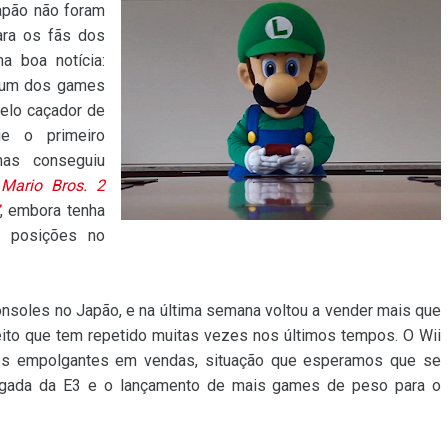
apão não foram
ara os fãs dos
a boa notícia:
 um dos games
elo caçador de
e o primeiro
as conseguiu
Mario Bros. 2
, embora tenha
s posições no
onsoles no Japão, e na última semana voltou a vender mais que
ito que tem repetido muitas vezes nos últimos tempos. O Wii
ados empolgantes em vendas, situação que esperamos que se
hegada da E3 e o lançamento de mais games de peso para o