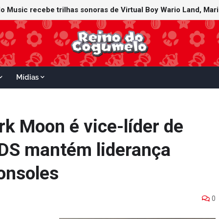
Mídias
rk Moon é vice-líder de
3DS mantém liderança
consoles
0