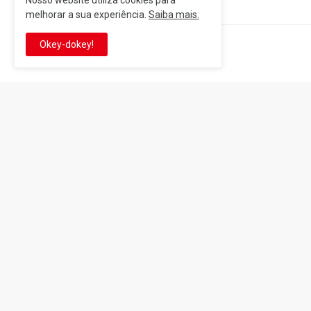
Nosso website utiliza cookies para
melhorar a sua experiência.
Saiba mais.
Okey-dokey!
Postagem Anterior
It's-a me! Desde 2007, o Reino 
Se você é fã da franquia e de su
que está no castelo certo!
This is cinema!
Super Mario Galaxy: O
Yoshi and the