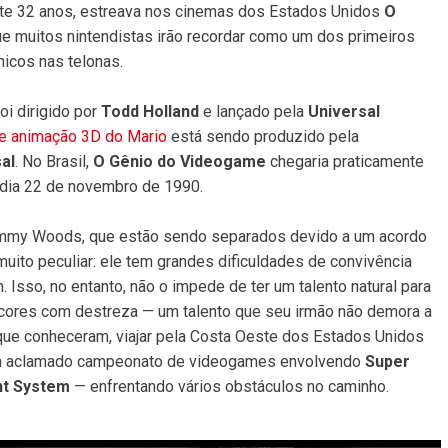
te 32 anos, estreava nos cinemas dos Estados Unidos
O
e muitos nintendistas irão recordar como um dos primeiros
nicos nas telonas.
foi dirigido por
Todd Holland
e lançado pela
Universal
de animação 3D do Mario
está sendo produzido pela
al
. No Brasil,
O Gênio do Videogame
chegaria praticamente
 dia 22 de novembro de 1990.
 Jimmy Woods, que estão sendo separados devido a um acordo
uito peculiar: ele tem grandes dificuldades de convivência
 Isso, no entanto, não o impede de ter um talento natural para
cores com destreza — um talento que seu irmão não demora a
 que conheceram, viajar pela Costa Oeste dos Estados Unidos
m aclamado campeonato de videogames envolvendo
Super
nt System
— enfrentando vários obstáculos no caminho.