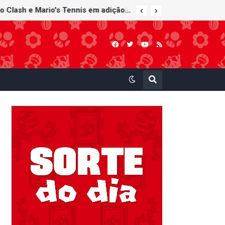
Super Mario Sunshine é anunciado para o Nintendo GameCube - Nintendo Classics do Nintendo Switch Online