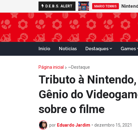
D.E.B.S. ALERT
GAMECUBE
Início
Notícias
Destaques
Games
Página inicial
~Destaque
Tributo à Nintendo,
Gênio do Videogame
sobre o filme
por
Eduardo Jardim
•
dezembro 15, 2021