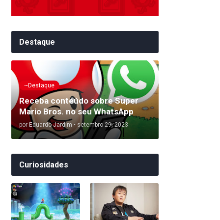
Destaque
~Destaque
Receba conteúdo sobre Super
Mario Bros. no seu WhatsApp
por
Eduardo Jardim
•
setembro 29, 2023
Curiosidades