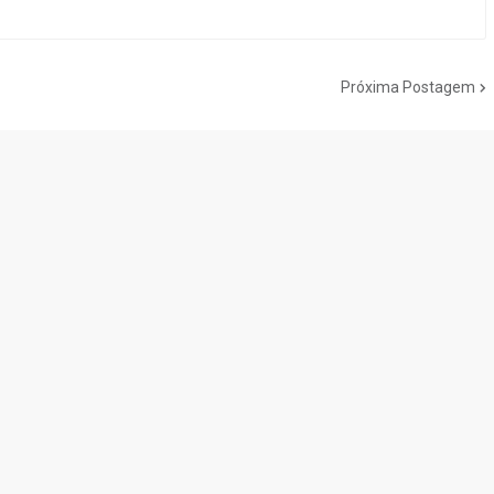
Próxima Postagem
do Cogumelo é o seu blog sobre Super Mario Bros. por Eduardo Jardim.
as tantas décadas de jogos, cartoons, HQs, filmes e séries de TV, saiba
Do the Mario!
Tou
Desenho clássico The
Ex-artista da Rare
Miy