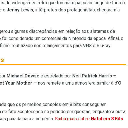
eios de videogames retrô que tomaram palco ao longo de todo o
e
e
Jenny Lewis
, intérpretes dos protagonistas, chegaram a
gerou algumas discrepâncias em relação aos sistemas de
e
foi considerado um comercial da Nintendo da época. Afinal, o
 filme, reutilizado nos relançamentos para VHS e Blu-ray.
as
 por
Michael Dowse
e estrelado por
Neil Patrick Harris
—
et Your Mother
— nos remete a uma atmosfera similar à d'
O
ade que os primeiros consoles em 8 bits conseguiam
 de fato acontecendo no período em questão, enquanto a outra
ais puxada para a comédia.
Saiba mais sobre
Natal em 8 Bits