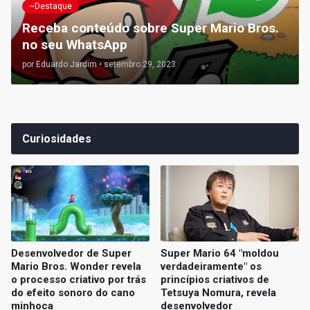
~Destaque
Receba conteúdo sobre Super Mario Bros.
no seu WhatsApp
por
Eduardo Jardim
•
setembro 29, 2023
Curiosidades
Desenvolvedor de Super
Super Mario 64 "moldou
Mario Bros. Wonder revela
verdadeiramente" os
o processo criativo por trás
princípios criativos de
do efeito sonoro do cano
Tetsuya Nomura, revela
minhoca
desenvolvedor