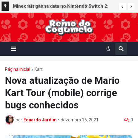
Minecraft ganha data no Nintendo Switch 2;
Super Mario Mash-Up receberá atualização
gráfica exclusiva
Página inicial
Kart
Nova atualização de Mario
Kart Tour (mobile) corrige
bugs conhecidos
por
Eduardo Jardim
•
dezembro 16, 2021
0