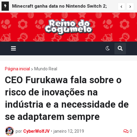
Minecraft ganha data no Nintendo Switch 2;
Super Mario Mash-Up receberá atualização
gráfica exclusiva
Página inicial
Mundo Real
CEO Furukawa fala sobre o
risco de inovações na
indústria e a necessidade de
se adaptarem sempre
por
CyberWolfJV
•
janeiro 12, 2019
0