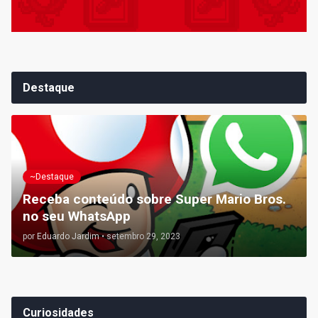
Destaque
~Destaque
Receba conteúdo sobre Super Mario Bros.
no seu WhatsApp
por
Eduardo Jardim
•
setembro 29, 2023
Curiosidades