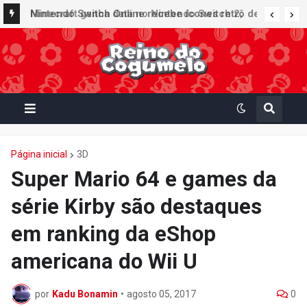
Nintendo Switch Online recebe ícones retrô de
Minecraft ganha data no Nintendo Switch 2;
Mario Paint (SNES) e Mario Kart: Super Circuit
Super Mario Mash-Up receberá atualização
(GBA)
gráfica exclusiva
Página inicial
3D
Super Mario 64 e games da
série Kirby são destaques
em ranking da eShop
americana do Wii U
por
Kadu Bonamin
•
agosto 05, 2017
0