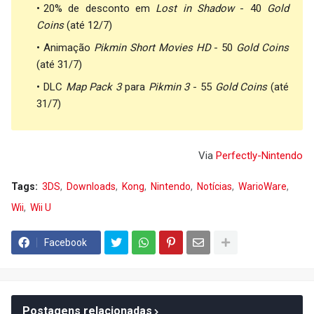
20% de desconto em
Lost in Shadow
- 40
Gold
Coins
(até 12/7)
Animação
Pikmin Short Movies HD
- 50
Gold Coins
(até 31/7)
DLC
Map Pack 3
para
Pikmin 3
- 55
Gold Coins
(até
31/7)
Via
Perfectly-Nintendo
Tags:
3DS
Downloads
Kong
Nintendo
Notícias
WarioWare
Wii
Wii U
Facebook
Postagens relacionadas