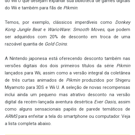
do Wii U que desejam expandir sua biblioteca de games digitais
do Wii e também para fãs de
Pikmin
.
Temos, por exemplo, clássicos imperdíveis como
Donkey
Kong Jungle Beat
e
WarioWare: Smooth Moves
, que podem
ser adquiridos com 20% de desconto em troca de uma
razoável quantia de
Gold Coins
.
A Nintendo japonesa está oferecendo desconto também nas
versões digitais dos dois primeiros títulos da série
Pikmin
lançados para Wii, assim como a versão integral da coletânea
de três curtas animados de
Pikmin
produzidos por Shigeru
Miyamoto para 3DS e Wii U. A seleção de novas recompensas
inclui ainda um pequeno mas atrativo desconto na versão
digital da recém-lançada aventura desértica
Ever Oasis
, assim
como alguns sensacionais papéis de parede temáticos de
ARMS
para enfeitar a tela do smartphone ou computador. Veja
a lista completa abaixo.