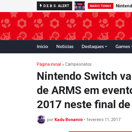
D.E.B.S. ALERT
GAMECUBE
MARIO TENNIS
Início
Notícias
Destaques
Games
Página inicial
Campeonatos
Nintendo Switch vai
de ARMS em evento
2017 neste final d
por
Kadu Bonamin
•
fevereiro 11, 2017