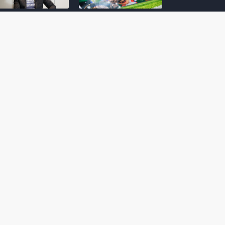
amoto incentiva
Nintendo compartilha 5
os desenvolvedores
dicas para dominar as
riarem com
quadras de tênis em
nticidade e
Mario Tennis Fever
inarem a técnica
(Switch 2)
 28, 2026
February 14, 2026
itorial #5: o app do
Nintendo dá 5 valiosas
hi para bebês Mario
dicas para triunfar na
 confusão de Ledrão
“Caça às esmeraldas”
a polícia de Isle
de Donkey Kong
ino
Bananza
mber 29, 2025
October 05, 2025