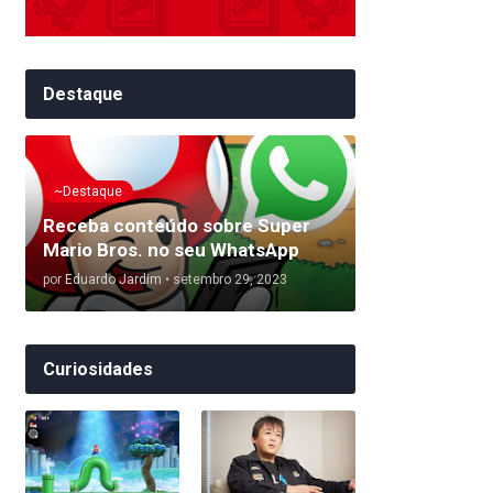
Destaque
~Destaque
Receba conteúdo sobre Super
Mario Bros. no seu WhatsApp
por
Eduardo Jardim
•
setembro 29, 2023
Curiosidades