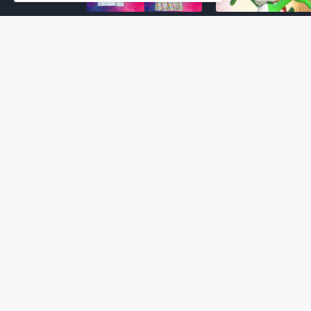
Super Mario Galaxy: O
Yoshi and the
Filme: BEAMS lança
Mysterious Book só
coleção de roupas e
nasceu por causa de
acessórios em
Super Mario Galaxy:
colaboração com o
Filme, revela Miyam
filme no Japão
July 23, 2026
July 28, 2026
Super Mario Galaxy: O
Super Mario Galaxy:
Filme: nova leva de
Filme ganha coleção
action figures com
acessórios em
Rosalina, Bowser Jr. e
colaboração com a g
muito mais é anunciada
Samantha Thavasa
pela San-ei Boeki
July 04, 2026
July 13, 2026