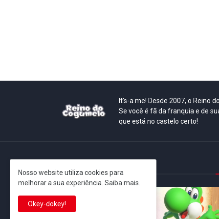
It's-a me! Desde 2007, o Reino 
Se você é fã da franquia e de su
que está no castelo certo!
This is cinema!
Nosso website utiliza cookies para
melhorar a sua experiência.
Saiba mais.
Okey-dokey!