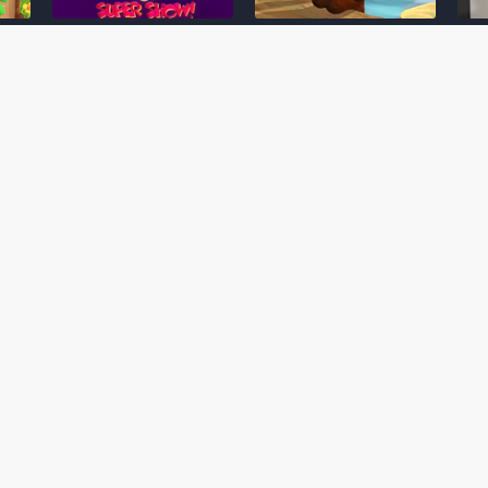
Desenho clássico The
Ex-artista da Rare
Miy
Super Mario Bros. Super
descarta série de TV
nov
Show! voltará a ser
“Donkey Kong Country”
a c
 O
exibido em emissora
como parte da evolução
aute
oto
norte-americana
visual do DK: "era
dom
horrível"
March 20, 2026
July
February 24, 2026
Toad
 O
Mario e Os Simpsons se
Série animada Donkey
Yos
 de
juntam em bizarra arte
Kong Country (1996)
+ a
interna da produção do
retorna ao YouTube de
com 
rife
cartoon Super Mario
forma oficial
Delf
World (1991)
June 19, 2025
Nove
October 07, 2025