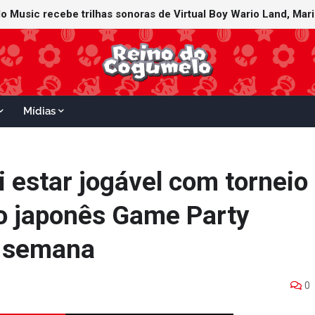
Mídias
 estar jogável com torneio
 japonês Game Party
e semana
0