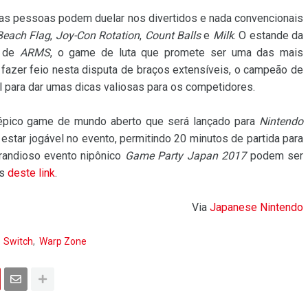
uas pessoas podem duelar nos divertidos e nada convencionais
Beach Flag
,
Joy-Con Rotation
,
Count Balls
e
Milk
. O estande da
o de
ARMS
, o game de luta que promete ser uma das mais
 fazer feio nesta disputa de braços extensíveis, o campeão de
l para dar umas dicas valiosas para os competidores.
 épico game de mundo aberto que será lançado para
Nintendo
estar jogável no evento, permitindo 20 minutos de partida para
grandioso evento nipônico
Game Party Japan 2017
podem ser
és
deste link
.
Via
Japanese Nintendo
Switch
Warp Zone