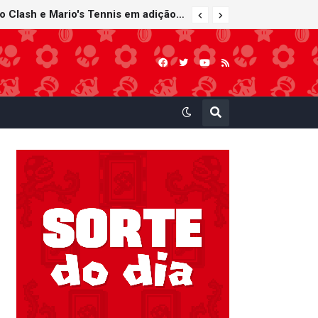
Super Mario Sunshine é anunciado para o Nintendo GameCube - Nintendo Classics do Nintendo Switch Online
Nintendo Music recebe trilhas sonoras de Virtual Boy Wario Land, Mario Clash e Mario's Tennis em adição histórica ao catálogo