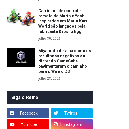
Carrinhos de controle
remoto de Mario e Yoshi
inspirados em Mario Kart
World são lançados pela
fabricante Kyosho Egg
julho 30, 2026
Miyamoto detalha como os
resultados negativos do
Nintendo GameCube
pavimentaram o caminho
para o Wii e o DS
julho 28, 2026
Siga o Reino
Facebook
Twitter
YouTube
Instagram