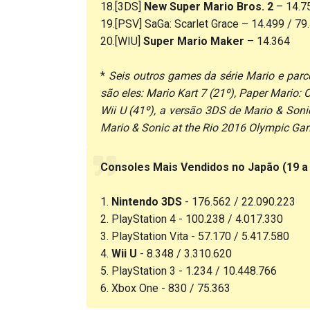
18.[3DS]
New Super Mario Bros. 2
– 14.75
19.[PSV] SaGa: Scarlet Grace – 14.499 / 79
20.[WIU]
Super Mario Maker
– 14.364
*
Seis outros games da série Mario e parc
são eles: Mario Kart 7 (21º), Paper Mario: 
Wii U (41º), a versão 3DS de Mario & Soni
Mario & Sonic at the Rio 2016 Olympic Ga
Consoles Mais Vendidos no Japão (19 a
1.
Nintendo 3DS
- 176.562 / 22.090.223
2. PlayStation 4 - 100.238 / 4.017.330
3. PlayStation Vita - 57.170 / 5.417.580
4.
Wii U
- 8.348 / 3.310.620
5. PlayStation 3 - 1.234 / 10.448.766
6. Xbox One - 830 / 75.363