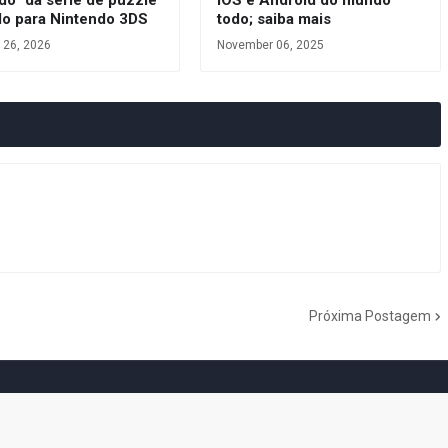
do” da série de puzzle
iOS e Android do mundo
do para Nintendo 3DS
todo; saiba mais
 26, 2026
November 06, 2025
Próxima Postagem
do Cogumelo é o seu blog sobre Super Mario Bros. por Eduardo Jardim.
as tantas décadas de jogos, cartoons, HQs, filmes e séries de TV, saiba