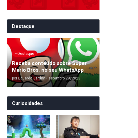
Destaque
~Destaque
Receba conteúdo sobre Super
Mario Bros. no seu WhatsApp
por
Eduardo Jardim
•
setembro 29, 2023
Curiosidades