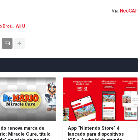
Via
NeoGAF
o Bros.
Wii U
ndo renova marca de
App “Nintendo Store” é
rio: Miracle Cure, título
lançado para dispositivos