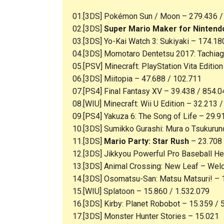
01.[3DS] Pokémon Sun / Moon – 279.436 /
02.[3DS]
Super Mario Maker for Nintend
03.[3DS] Yo-Kai Watch 3: Sukiyaki – 174.18
04.[3DS] Momotaro Dentetsu 2017: Tachiag
05.[PSV] Minecraft: PlayStation Vita Editio
06.[3DS] Miitopia – 47.688 / 102.711
07.[PS4] Final Fantasy XV – 39.438 / 854.0
08.[WIU] Minecraft: Wii U Edition – 32.213 
09.[PS4] Yakuza 6: The Song of Life – 29.9
10.[3DS] Sumikko Gurashi: Mura o Tsukuru
11.[3DS]
Mario Party: Star Rush
– 23.708 
12.[3DS] Jikkyou Powerful Pro Baseball He
13.[3DS] Animal Crossing: New Leaf – Wel
14.[3DS] Osomatsu-San: Matsu Matsuri! – 
15.[WIU] Splatoon – 15.860 / 1.532.079
16.[3DS] Kirby: Planet Robobot – 15.359 / 
17.[3DS] Monster Hunter Stories – 15.021