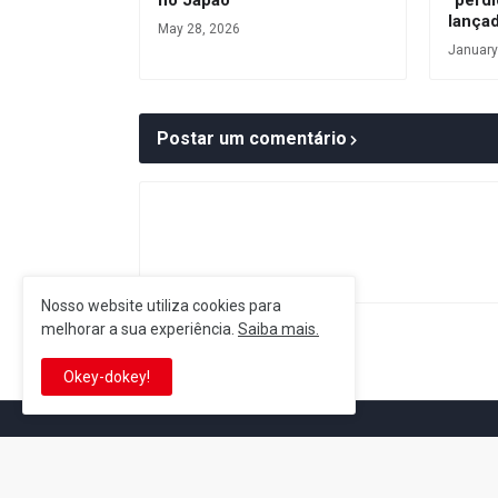
no Japão
“perdi
lança
May 28, 2026
January
Postar um comentário
Nosso website utiliza cookies para
melhorar a sua experiência.
Saiba mais.
Postagem Anterior
Okey-dokey!
It's-a me! Desde 2007, o Reino 
Se você é fã da franquia e de su
que está no castelo certo!