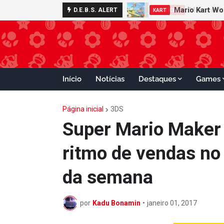
Minecraft 
D.E.B.S. ALERT
NOTÍCIAS
Início
Notícias
Destaques
Games
Página inicial
3DS
Super Mario Maker
ritmo de vendas no 
da semana
por
Kadu Bonamin
•
janeiro 01, 2017