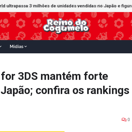
ganha data no Nintendo Switch 2; Super Mario Mash-Up receberá
Mídias
 for 3DS mantém forte
Japão; confira os rankings
0