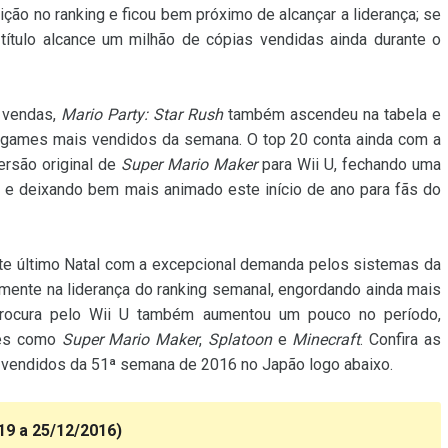
ão no ranking e ficou bem próximo de alcançar a liderança; se
título alcance um milhão de cópias vendidas ainda durante o
 vendas,
Mario Party: Star Rush
também ascendeu na tabela e
z games mais vendidos da semana. O top 20 conta ainda com a
ersão original de
Super Mario Maker
para Wii U, fechando uma
ng e deixando bem mais animado este início de ano para fãs do
ste último Natal com a excepcional demanda pelos sistemas da
amente na liderança do ranking semanal, engordando ainda mais
rocura pelo Wii U também aumentou um pouco no período,
mes como
Super Mario Maker
,
Splatoon
e
Minecraft
. Confira as
 vendidos da 51ª semana de 2016 no Japão logo abaixo.
19 a 25/12/2016)