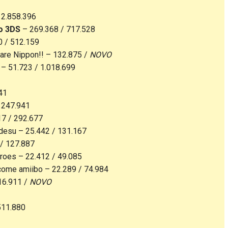
 2.858.396
o 3DS
– 269.368 / 717.528
0 / 512.159
are Nippon!! – 132.875 /
NOVO
n – 51.723 / 1.018.699
41
/ 247.941
17 / 292.677
ndesu – 25.442 / 131.167
/ 127.887
roes – 22.412 / 49.085
come amiibo – 22.289 / 74.984
16.911 /
NOVO
511.880