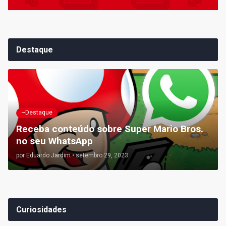
Destaque
~Destaque
Receba conteúdo sobre Super Mario Bros.
no seu WhatsApp
por
Eduardo Jardim
•
setembro 29, 2023
Curiosidades