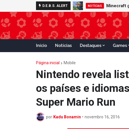
Minecraft 
D.E.B.S. ALERT
NOTÍCIAS
Início
Notícias
Destaques
Games
Página inicial
Mobile
Nintendo revela li
os países e idioma
Super Mario Run
por
Kadu Bonamin
•
novembro 16, 2016