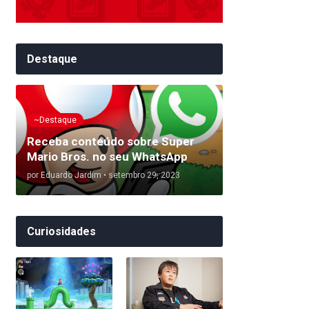
Destaque
~Destaque
Receba conteúdo sobre Super
Mario Bros. no seu WhatsApp
por
Eduardo Jardim
•
setembro 29, 2023
Curiosidades