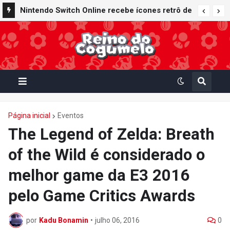
Nintendo Switch Online recebe ícones retrô de
Mario Paint (SNES) e Mario Kart: Super Circuit
(GBA)
Página inicial
Eventos
The Legend of Zelda: Breath
of the Wild é considerado o
melhor game da E3 2016
pelo Game Critics Awards
por
Kadu Bonamin
•
julho 06, 2016
0