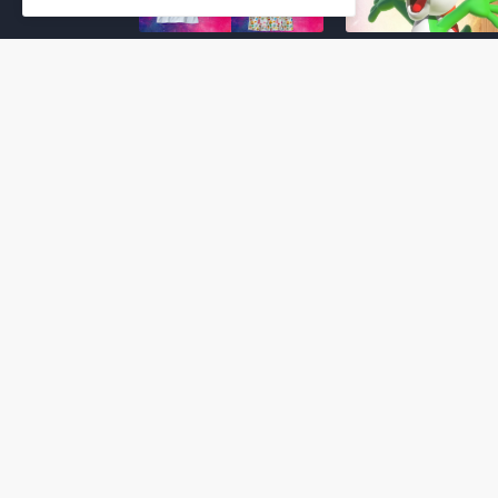
Super Mario Galaxy: O
Yoshi and the
Filme: BEAMS lança
Mysterious Book só
coleção de roupas e
nasceu por causa de
acessórios em
Super Mario Galaxy:
colaboração com o
Filme, revela Miyam
filme no Japão
July 23, 2026
July 28, 2026
Super Mario Galaxy: O
Super Mario Galaxy:
Filme: nova leva de
Filme ganha coleção
action figures com
acessórios em
Rosalina, Bowser Jr. e
colaboração com a g
muito mais é anunciada
Samantha Thavasa
pela San-ei Boeki
July 04, 2026
July 13, 2026