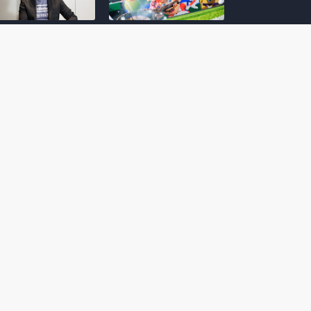
amoto incentiva
Nintendo compartilha 5
os desenvolvedores
dicas para dominar as
riarem com
quadras de tênis em
nticidade e
Mario Tennis Fever
inarem a técnica
(Switch 2)
 28, 2026
February 14, 2026
itorial #5: o app do
Nintendo dá 5 valiosas
hi para bebês Mario
dicas para triunfar na
 confusão de Ledrão
“Caça às esmeraldas”
a polícia de Isle
de Donkey Kong
ino
Bananza
mber 29, 2025
October 05, 2025