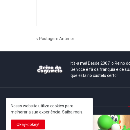
Postagem Anterior
It's-a me! Desde 2007, o Reino 
Se você é fã da franquia e de su
que está no castelo certo!
This is cinema!
Nosso website utiliza cookies para
melhorar a sua experiência.
Saiba mais.
Okey-dokey!