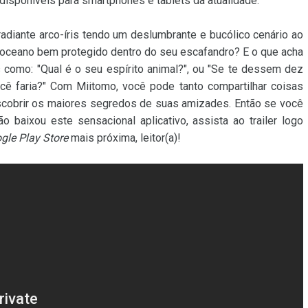
isponíveis para smartphones e tablets da atualidade.
radiante arco-íris tendo um deslumbrante e bucólico cenário ao
oceano bem protegido dentro do seu escafandro? E o que acha
como: "Qual é o seu espírito animal?", ou "Se te dessem dez
cê faria?" Com Miitomo, você pode tanto compartilhar coisas
cobrir os maiores segredos de suas amizades. Então se você
o baixou este sensacional aplicativo, assista ao trailer logo
gle Play Store
mais próxima, leitor(a)!