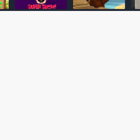
Desenho clássico The
Ex-artista da Rare
Miy
Super Mario Bros. Super
descarta série de TV
nov
Show! voltará a ser
“Donkey Kong Country”
a c
 O
exibido em emissora
como parte da evolução
aute
oto
norte-americana
visual do DK: "era
dom
horrível"
March 20, 2026
July
February 24, 2026
Toad
 O
Mario e Os Simpsons se
Série animada Donkey
Yos
 de
juntam em bizarra arte
Kong Country (1996)
+ a
interna da produção do
retorna ao YouTube de
com 
rife
cartoon Super Mario
forma oficial
Delf
World (1991)
June 19, 2025
Nove
October 07, 2025