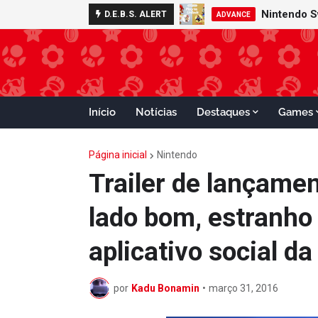
Nintendo S
D.E.B.S. ALERT
ADVANCE
Início
Notícias
Destaques
Games
Página inicial
Nintendo
Trailer de lançame
lado bom, estranho 
aplicativo social d
por
Kadu Bonamin
•
março 31, 2016