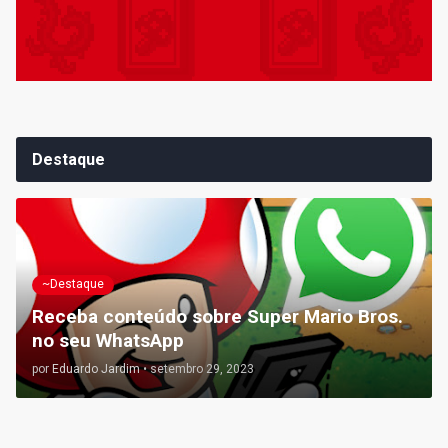
Destaque
~Destaque
Receba conteúdo sobre Super Mario Bros.
no seu WhatsApp
por
Eduardo Jardim
•
setembro 29, 2023