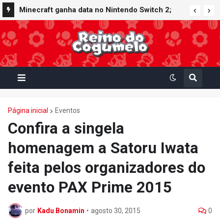
Nintendo oferece reparos gratuitos às vítimas
Minecraft ganha data no Nintendo Switch 2;
do terremoto de Kumamoto e doa 50 milhões
Super Mario Mash-Up receberá atualização
de ienes à Cruz Vermelha
gráfica exclusiva
Página inicial
Eventos
Confira a singela
homenagem a Satoru Iwata
feita pelos organizadores do
evento PAX Prime 2015
por
Kadu Bonamin
•
agosto 30, 2015
0