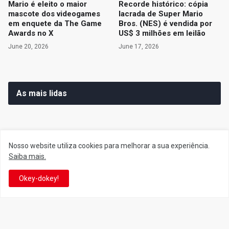
Mario é eleito o maior
Recorde histórico: cópia
mascote dos videogames
lacrada de Super Mario
em enquete da The Game
Bros. (NES) é vendida por
Awards no X
US$ 3 milhões em leilão
June 20, 2026
June 17, 2026
As mais lidas
Nosso website utiliza cookies para melhorar a sua experiência.
Siga o Reino
Saiba mais.
Okey-dokey!
Facebook
Twitter
YouTube
Instagram