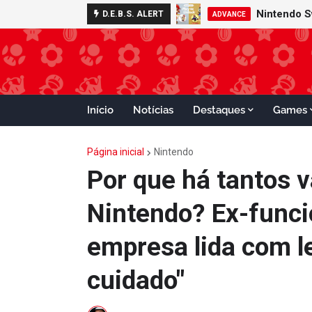
Nintendo S
D.E.B.S. ALERT
ADVANCE
Início
Notícias
Destaques
Games
Página inicial
Nintendo
Por que há tantos 
Nintendo? Ex-funci
empresa lida com l
cuidado"