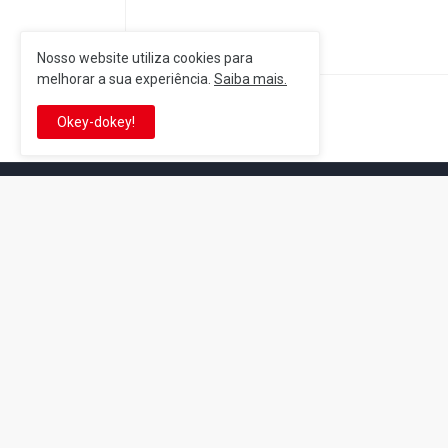
Nosso website utiliza cookies para
melhorar a sua experiência.
Saiba mais.
Postagem Anterior
Okey-dokey!
It's-a me! Desde 2007, o Reino 
Se você é fã da franquia e de su
que está no castelo certo!
This is cinema!