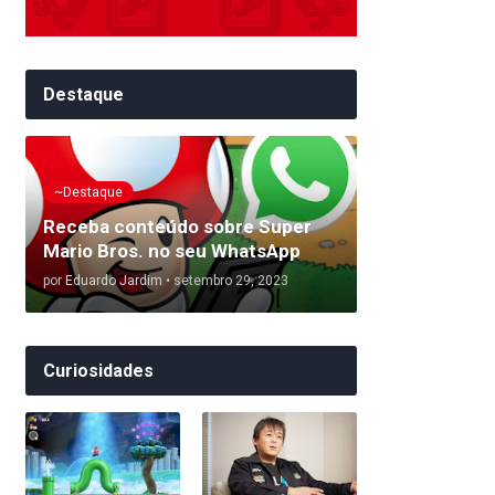
Destaque
~Destaque
Receba conteúdo sobre Super
Mario Bros. no seu WhatsApp
por
Eduardo Jardim
•
setembro 29, 2023
Curiosidades