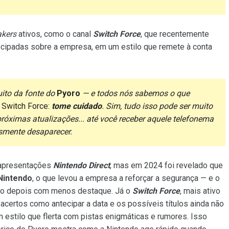
akers
ativos, como o canal
Switch Force
, que recentemente
ecipadas sobre a empresa, em um estilo que remete à conta
ito da fonte do
Pyoro
— e todos nós sabemos o que
a
Switch Force:
tome cuidado
. Sim, tudo isso pode ser muito
róximas atualizações... até você receber aquele telefonema
esmente desaparecer.
 apresentações
Nintendo Direct
, mas em 2024 foi revelado que
Nintendo
, o que levou a empresa a reforçar a segurança — e o
ndo depois com menos destaque. Já o
Switch Force
, mais ativo
certos como antecipar a data e os possíveis títulos ainda não
m estilo que flerta com pistas enigmáticas e rumores. Isso