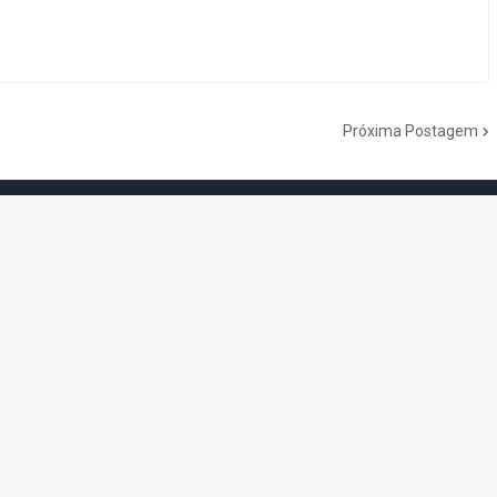
Próxima Postagem
do Cogumelo é o seu blog sobre Super Mario Bros. por Eduardo Jardim.
as tantas décadas de jogos, cartoons, HQs, filmes e séries de TV, saiba
Do the Mario!
Tou