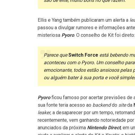
são de elite, muito bons no que fazem.
Ellis e Yang também publicaram um alerta a
le
passou a divulgar rumores e informações ant
misteriosa
Pyoro
. O conselho de Kit foi direto:
Parece que
Switch Force
está bebendo mu
aconteceu com o Pyoro. Um conselho par
emocionante, todos estão ansiosos pelas p
ou alguém bater à sua porta e você simpl
Pyoro
ficou famoso por acertar previsões de
sua fonte teria acesso ao
backend
do
site
da
leaker
, a desaparecer por um tempo, retorna
recentemente, vem ganhando notoriedade por a
anunciados da próxima
Nintendo Direct
, em u