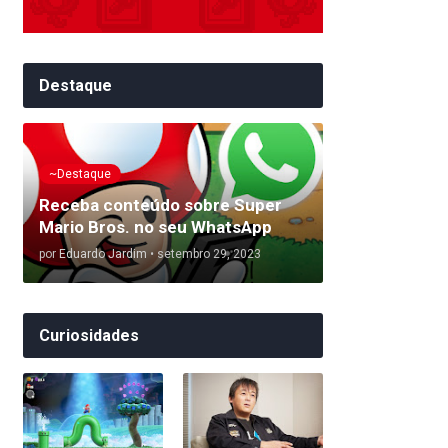
Destaque
~Destaque
Receba conteúdo sobre Super
Mario Bros. no seu WhatsApp
por
Eduardo Jardim
•
setembro 29, 2023
Curiosidades