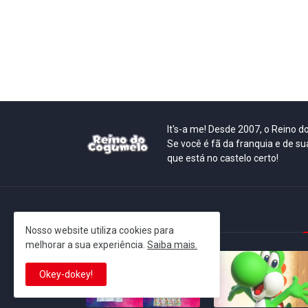
It's-a me! Desde 2007, o Reino 
Se você é fã da franquia e de su
que está no castelo certo!
This is cinema!
Nosso website utiliza cookies para
melhorar a sua experiência.
Saiba mais.
Okey-dokey!