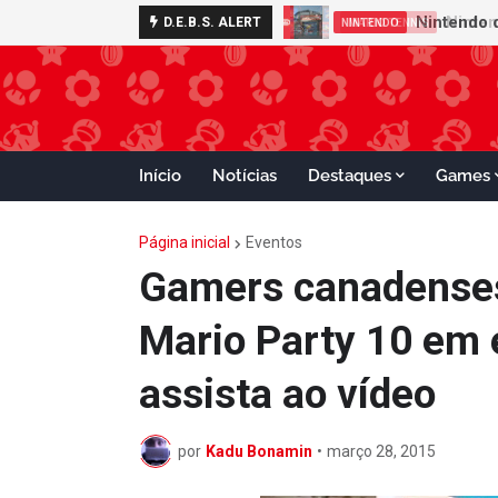
D.E.B.S. ALERT
MARIO TENNIS
Início
Notícias
Destaques
Games
Página inicial
Eventos
Gamers canadenses
Mario Party 10 em 
assista ao vídeo
por
Kadu Bonamin
•
março 28, 2015