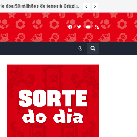
Nintendo Music recebe trilhas sonoras de Virtual Boy Wario Land, Mario Clash e Mario's Tennis em adição histórica ao catálogo