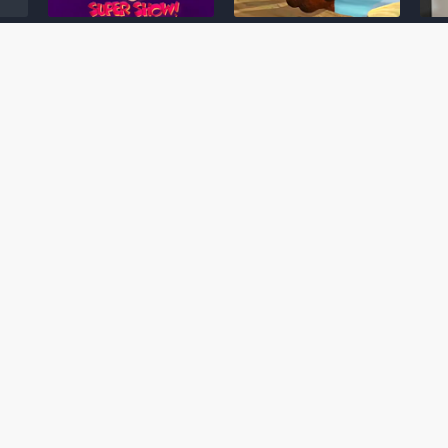
Desenho clássico The
Ex-artista da Rare
Miy
Super Mario Bros. Super
descarta série de TV
nov
Show! voltará a ser
“Donkey Kong Country”
a c
 O
exibido em emissora
como parte da evolução
aute
oto
norte-americana
visual do DK: "era
dom
horrível"
March 20, 2026
July
February 24, 2026
Toad
 O
Mario e Os Simpsons se
Série animada Donkey
Yos
 de
juntam em bizarra arte
Kong Country (1996)
+ a
interna da produção do
retorna ao YouTube de
com 
rife
cartoon Super Mario
forma oficial
Delf
World (1991)
June 19, 2025
Nove
October 07, 2025