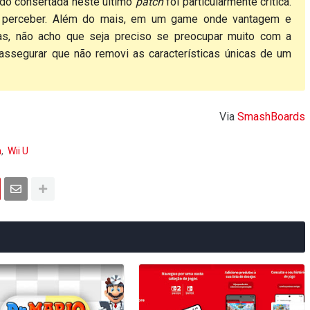
ido consertada neste último
patch
foi particularmente crítica.
o perceber. Além do mais, em um game onde vantagem e
s, não acho que seja preciso se preocupar muito com a
ssegurar que não removi as características únicas de um
Via
SmashBoards
h
Wii U