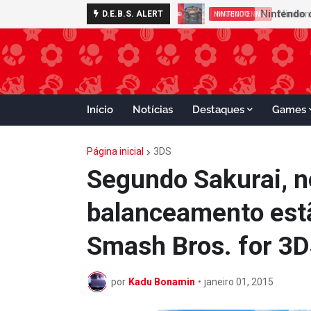
D.E.B.S. ALERT
MARIO TENNIS
Início
Notícias
Destaques
Games
Página inicial
3DS
Segundo Sakurai, n
balanceamento est
Smash Bros. for 3D
por
Kadu Bonamin
•
janeiro 01, 2015