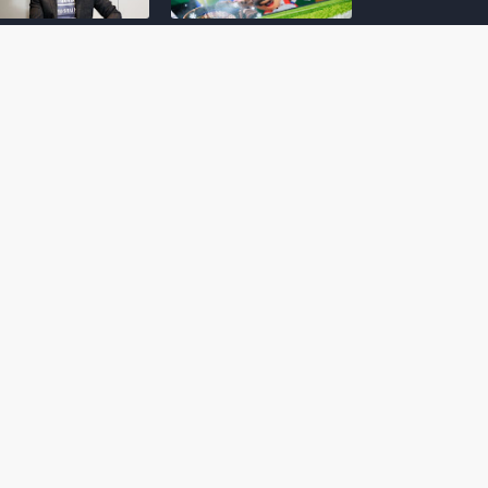
amoto incentiva
Nintendo compartilha 5
os desenvolvedores
dicas para dominar as
riarem com
quadras de tênis em
nticidade e
Mario Tennis Fever
inarem a técnica
(Switch 2)
 28, 2026
February 14, 2026
itorial #5: o app do
Nintendo dá 5 valiosas
hi para bebês Mario
dicas para triunfar na
 confusão de Ledrão
“Caça às esmeraldas”
a polícia de Isle
de Donkey Kong
ino
Bananza
mber 29, 2025
October 05, 2025