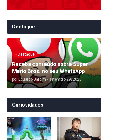
Destaque
~Destaque
Receba conteúdo sobre Super
Mario Bros. no seu WhatsApp
por
Eduardo Jardim
•
setembro 29, 2023
Curiosidades