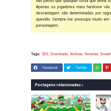
não penso que qualquer coisa que tenha s
Apenas os jogadores mais hardcore vã
desvantagem são determinadas por regra
questão. Sempre me preocupo muito em a
personagem.
Tags:
3DS
Downloads
Notícias
Revistas
Smas
Facebook
Twitter
Postagens relacionadas