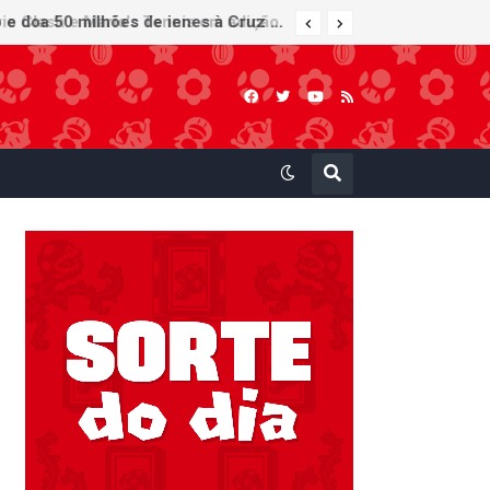
Nintendo Music recebe trilhas sonoras de Virtual Boy Wario Land, Mario Clash e Mario's Tennis em adição histórica ao catálogo