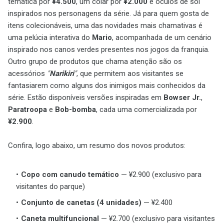
temática por
¥4.500
, um colar por
¥2.000
e óculos de sol
inspirados nos personagens da série. Já para quem gosta de
itens colecionáveis, uma das novidades mais chamativas é
uma pelúcia interativa do
Mario
, acompanhada de um cenário
inspirado nos canos verdes presentes nos jogos da franquia.
Outro grupo de produtos que chama atenção são os
acessórios
"
Narikiri
"
, que permitem aos visitantes se
fantasiarem como alguns dos inimigos mais conhecidos da
série. Estão disponíveis versões inspiradas em
Bowser Jr.
,
Paratroopa
e
Bob-bomba
, cada uma comercializada por
¥2.900
.
Confira, logo abaixo, um resumo dos novos produtos:
Copo com canudo temático
— ¥2.900 (exclusivo para
visitantes do parque)
Conjunto de canetas (4 unidades)
— ¥2.400
Caneta multifuncional
— ¥2.700 (exclusivo para visitantes