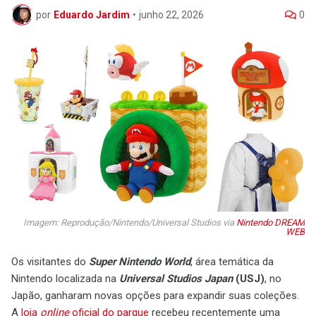
por
Eduardo Jardim
•
junho 22, 2026
0
Imagem: Reprodução/Nintendo/Universal Studios via
Nintendo DREAM
WEB
Os visitantes do
Super Nintendo World
, área temática da
Nintendo localizada na
Universal Studios Japan
(USJ)
, no
Japão, ganharam novas opções para expandir suas coleções.
A
loja
online
oficial do parque
recebeu recentemente uma