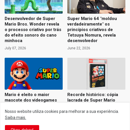
Desenvolvedor de Super
Super Mario 64 "moldou
Mario Bros. Wonder revela
verdadeiramente" os
o processo criativo por trás
princípios criativos de
do efeito sonoro do cano
Tetsuya Nomura, revela
minhoca
desenvolvedor
July 07, 2026
June 22, 2026
Mario é eleito o maior
Recorde histórico: cópia
mascote dos videogames
lacrada de Super Mario
em enquete da The Game
Bros. (NES) é vendida por
Awards no X
US$ 3 milhões em leilão
Nosso website utiliza cookies para melhorar a sua experiência.
Saiba mais.
June 20, 2026
June 17, 2026