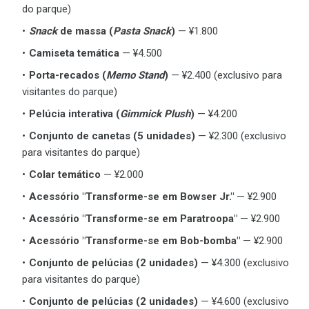
do parque)
Snack
de massa (
Pasta Snack
)
— ¥1.800
Camiseta temática
— ¥4.500
Porta-recados (
Memo Stand
)
— ¥2.400 (exclusivo para
visitantes do parque)
Pelúcia interativa (
Gimmick Plush
)
— ¥4.200
Conjunto de canetas (5 unidades)
— ¥2.300 (exclusivo
para visitantes do parque)
Colar temático
— ¥2.000
Acessório "Transforme-se em Bowser Jr."
— ¥2.900
Acessório "Transforme-se em Paratroopa"
— ¥2.900
Acessório "Transforme-se em Bob-bomba"
— ¥2.900
Conjunto de pelúcias (2 unidades)
— ¥4.300 (exclusivo
para visitantes do parque)
Conjunto de pelúcias (2 unidades)
— ¥4.600 (exclusivo