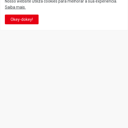
Nosso website utiliza cookies para melhorar a sua experiência.
Saiba mais.
Facebook
Twitter
Okey-dokey!
YouTube
Instagram
Facebook
It's-a me! Desde 2007, o Reino do Cogumelo é o seu blog sobre
Super Mario Bros. por Eduardo Jardim. Se você é fã da franquia e
de suas tantas décadas de jogos, cartoons, HQs, filmes e séries de
TV, saiba que está no castelo certo!