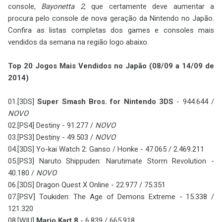
console,
Bayonetta 2
, que certamente deve aumentar a
procura pelo console de nova geração da Nintendo no Japão.
Confira as listas completas dos games e consoles mais
vendidos da semana na região logo abaixo.
Top 20 Jogos Mais Vendidos no Japão (08/09 a 14/09 de
2014)
01.[3DS]
Super Smash Bros. for Nintendo 3DS
- 944.644 /
NOVO
02.[PS4] Destiny - 91.277 /
NOVO
03.[PS3] Destiny - 49.503 /
NOVO
04.[3DS] Yo-kai Watch 2: Ganso / Honke - 47.065 / 2.469.211
05.[PS3] Naruto Shippuden: Narutimate Storm Revolution -
40.180 /
NOVO
06.[3DS] Dragon Quest X Online - 22.977 / 75.351
07.[PSV] Toukiden: The Age of Demons Extreme - 15.338 /
121.320
08.[WIU]
Mario Kart 8
- 6.839 / 665.918