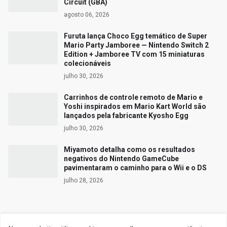
Circuit (GBA)
agosto 06, 2026
Furuta lança Choco Egg temático de Super
Mario Party Jamboree — Nintendo Switch 2
Edition + Jamboree TV com 15 miniaturas
colecionáveis
julho 30, 2026
Carrinhos de controle remoto de Mario e
Yoshi inspirados em Mario Kart World são
lançados pela fabricante Kyosho Egg
julho 30, 2026
Miyamoto detalha como os resultados
negativos do Nintendo GameCube
pavimentaram o caminho para o Wii e o DS
julho 28, 2026
Siga o Reino