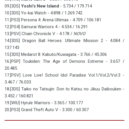
09.[3DS]
Yoshi's New Island
- 5.734 / 179.714
10.[3DS] Yo-kai Watch - 4.898 / 1.269.742
11.[PS3] Persona 4: Arena Ultimax - 4.709 / 106.181
12.[PS4] Samurai Warriors 4 - 4.534 / 16.291
13.[PSV] Chain Chronicle V - 4.178 /
NOVO
14.[3DS] Dragon Ball Heroes: Ultimate Mission 2 - 4.084 /
137.143
15.[3DS] Medarot 8: Kabuto/Kuwagata - 3.766 / 45.306
16.[PSP] Toukiden: The Age of Demons Extreme - 3.657 /
20.485
17.[PSV] Love Live! School Idol Paradise Vol.1/Vol.2/Vol.3 -
3.467 / 76.033
18.[3DS] Taiko no Tatsujin: Don to Katsu no Jikuu Daibouken -
3.452 / 160.821
19.[WIU] Hyrule Warriors - 3.365 / 100.177
20.[PS3] Grand Theft Auto V - 3.300 / 60.307