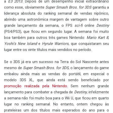
a
E3 2013
. Depois de um desempenho inicial extraordinário
como esse, obviamente
Super Smash Bros. for 3DS
garantiu a
liderança absoluta do ranking semanal de vendas nipônico,
abrindo uma astronômica margem de vantagem sobre outro
grande lançamento da semana, o FPS
sci-fi
online
Destiny
(PS4/PS3), que ficou em segundo lugar. A semana foi muito
boa também para outros três games Nintendo:
Mario Kart 8
,
Yoshi's New Island
e
Hyrule Warriors
, que conquistaram seu
lugar entre os vinte títulos mais vendidos no período.
Se o 3DS já era um sucesso na Terra do Sol Nascente antes
mesmo de
Super Smash Bros. for 3DS
, o lançamento do game
embalou ainda mais as vendas do portátil, em especial o
modelo 3DS XL, que ainda está sendo beneficiado por
promoção realizada pela Nintendo
. Sem nenhum grande
lançamento para combater a chegada de
Destiny
, infelizmente
a semana não foi muito boa para o Wii U, que ficou em quarto
lugar no ranking semanal. No entanto, ontem chegou às
prateleiras um dos títulos mais esperados do ano para o