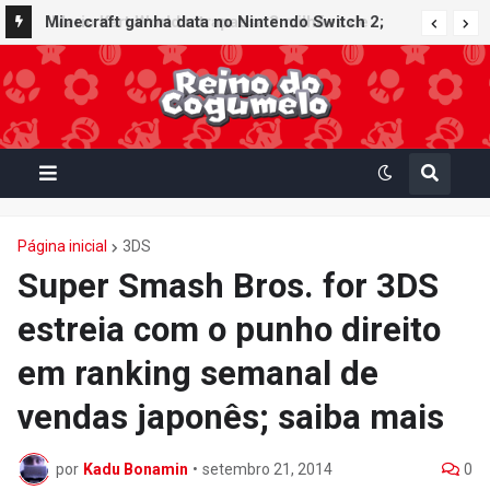
Minecraft ganha data no Nintendo Switch 2;
Super Mario Mash-Up receberá atualização
gráfica exclusiva
Página inicial
3DS
Super Smash Bros. for 3DS
estreia com o punho direito
em ranking semanal de
vendas japonês; saiba mais
por
Kadu Bonamin
•
setembro 21, 2014
0