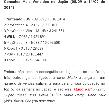
Consoles Mais Vendidos no Japão (08/09 a 14/09 de
2014)
1.
Nintendo 3DS
- 39.569 / 16.165.814
2.PlayStation 4 - 23.623 / 709.107
3.PlayStation Vita - 13.148 / 3.241.551
4.
Wii U
- 7.062 / 1.921.891
5.PlayStation 3 - 6.083 / 10.076.508
6.Xbox 1 - 3.015 / 28.689
7.PSP - 101 / 20.165.447
8.Xbox 360 - 96 / 1.647.506
Embora não tenham conseguido um lugar sob os holofotes,
três outros games ligados a série
Mario
alcançaram um
número de vendas suficiente para garantir sua colocação no
top 50 da semana no Japão, e são eles:
Mario Kart 7
(27º),
Super Smash Bros. Brawl
(31º) e
Mario Party: Island Tour
(39º).
Bravo! See you next time!