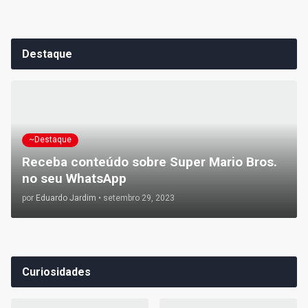
Destaque
~Destaque
Receba conteúdo sobre Super Mario Bros.
no seu WhatsApp
por
Eduardo Jardim
•
setembro 29, 2023
Curiosidades