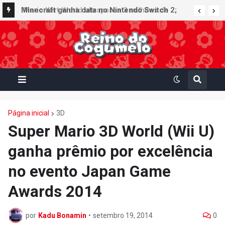
Minecraft ganha data no Nintendo Switch 2;
Super Mario Mash-Up receberá atualização
gráfica exclusiva
Página inicial
3D
Super Mario 3D World (Wii U)
ganha prêmio por excelência
no evento Japan Game
Awards 2014
por
Kadu Bonamin
•
setembro 19, 2014
0