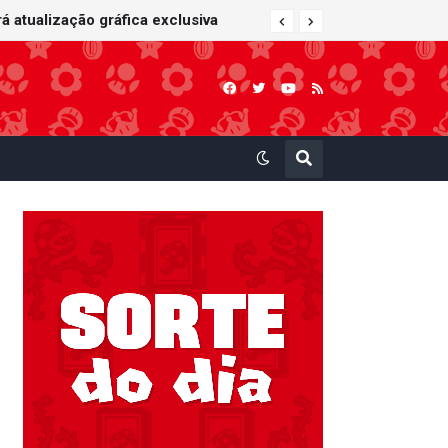
 Kart: Super Circuit (GBA)
á atualização gráfica exclusiva