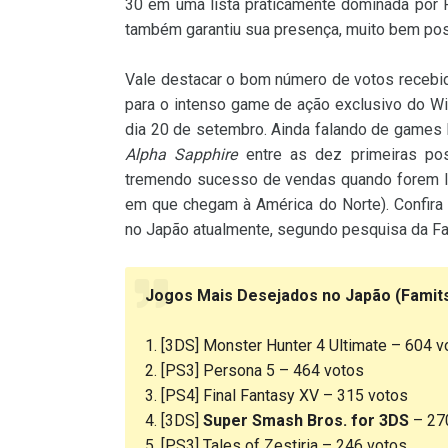
30 em uma lista praticamente dominada por 
também garantiu sua presença, muito bem pos
Vale destacar o bom número de votos recebi
para o intenso game de ação exclusivo do Wi
dia 20 de setembro. Ainda falando de game
Alpha Sapphire
entre as dez primeiras pos
tremendo sucesso de vendas quando forem 
em que chegam à América do Norte). Confira 
no Japão atualmente, segundo pesquisa da Fa
Jogos Mais Desejados no Japão (Famits
1. [3DS] Monster Hunter 4 Ultimate – 604 v
2. [PS3] Persona 5 – 464 votos
3. [PS4] Final Fantasy XV – 315 votos
4. [3DS]
Super Smash Bros. for 3DS
– 27
5. [PS3] Tales of Zestiria – 246 votos