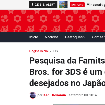
Nintendo S
Minecraft
D.E.B.S. ALERT
ADVANCE
NOTÍCIAS
Início
Notícias
Destaques
Games
Página inicial
3DS
Pesquisa da Famit
Bros. for 3DS é um
desejados no Japã
por
Kadu Bonamin
•
setembro 08, 2014