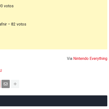
93 votos
afnir – 82 votos
Via
Nintendo Everything
 U