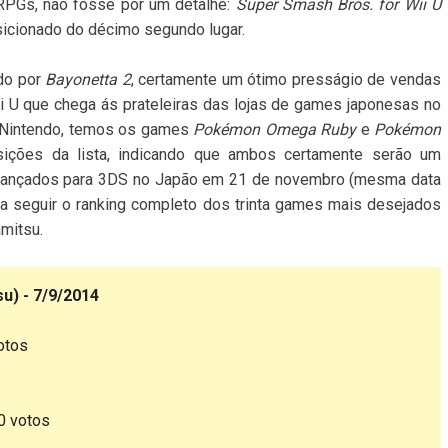
RPGs, não fosse por um detalhe:
Super Smash Bros. for Wii U
icionado do décimo segundo lugar.
do por
Bayonetta 2
, certamente um ótimo presságio de vendas
i U que chega ás prateleiras das lojas de games japonesas no
s Nintendo, temos os games
Pokémon Omega Ruby
e
Pokémon
ições da lista, indicando que ambos certamente serão um
lançados para 3DS no Japão em 21 de novembro (mesma data
a seguir o ranking completo dos trinta games mais desejados
mitsu.
u) - 7/9/2014
otos
0 votos