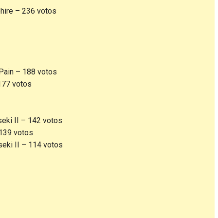
ire – 236 votos
 Pain – 188 votos
177 votos
eki II – 142 votos
 139 votos
eki II – 114 votos