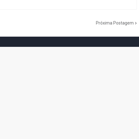
Próxima Postagem
do Cogumelo é o seu blog sobre Super Mario Bros. por Eduardo Jardim.
as tantas décadas de jogos, cartoons, HQs, filmes e séries de TV, saiba
Do the Mario!
Tou
Desenho clássico The
Ex-artista da Rare
Miy