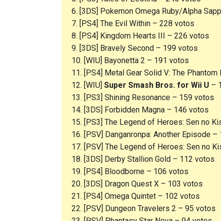
6. [3DS] Pokemon Omega Ruby/Alpha Sapph
7. [PS4] The Evil Within – 228 votos
8. [PS4] Kingdom Hearts III – 226 votos
9. [3DS] Bravely Second – 199 votos
10. [WIU] Bayonetta 2 – 191 votos
11. [PS4] Metal Gear Solid V: The Phantom
12. [WIU]
Super Smash Bros. for Wii U
– 
13. [PS3] Shining Resonance – 159 votos
14. [3DS] Forbidden Magna – 146 votos
15. [PS3] The Legend of Heroes: Sen no Kis
16. [PSV] Danganronpa: Another Episode –
17. [PSV] The Legend of Heroes: Sen no Kis
18. [3DS] Derby Stallion Gold – 112 votos
19. [PS4] Bloodborne – 106 votos
20. [3DS] Dragon Quest X – 103 votos
21. [PS4] Omega Quintet – 102 votos
22. [PSV] Dungeon Travelers 2 – 95 votos
23. [PSV] Phantasy Star Nova – 94 votos