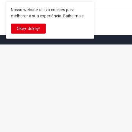
Nosso website utiliza cookies para
melhorar a sua experiência.
Saiba mais.
Postagem Anterior
Okey-dokey!
It's-a me! Desde 2007, o Reino 
Se você é fã da franquia e de su
que está no castelo certo!
This is cinema!
Super Mario Galaxy: O
Yoshi and the