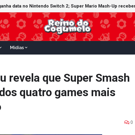
witch Online recebe ícones retrô de Mario Paint (SNES) e Mario
 ganha data no Nintendo Switch 2; Super Mario Mash-Up receber
Mídias
su revela que Super Smash
 dos quatro games mais
o
0