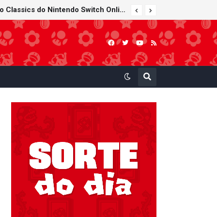
Super Mario Sunshine é anunciado para o Nintendo GameCube - Nintendo Classics do Nintendo Switch Online