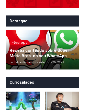
Destaque
~Destaque
Receba conteúdo sobre Super
Mario Bros. no seu WhatsApp
por
Eduardo Jardim
•
setembro 29, 2023
Curiosidades