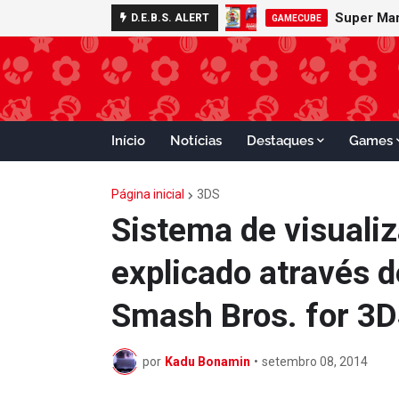
D.E.B.S. ALERT
GAMECUBE
Início
Notícias
Destaques
Games
Página inicial
3DS
Sistema de visualiz
explicado através 
Smash Bros. for 3
por
Kadu Bonamin
•
setembro 08, 2014