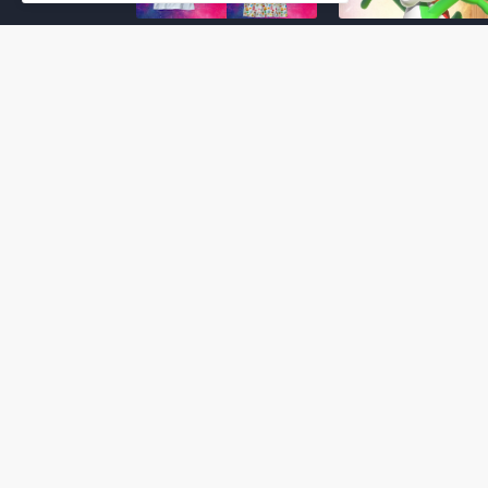
Super Mario Galaxy: O
Yoshi and the
Filme: BEAMS lança
Mysterious Book só
coleção de roupas e
nasceu por causa de
acessórios em
Super Mario Galaxy:
colaboração com o
Filme, revela Miyam
filme no Japão
July 23, 2026
July 28, 2026
Super Mario Galaxy: O
Super Mario Galaxy:
Filme: nova leva de
Filme ganha coleção
action figures com
acessórios em
Rosalina, Bowser Jr. e
colaboração com a g
muito mais é anunciada
Samantha Thavasa
pela San-ei Boeki
July 04, 2026
July 13, 2026