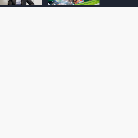
amoto incentiva
Nintendo compartilha 5
os desenvolvedores
dicas para dominar as
riarem com
quadras de tênis em
nticidade e
Mario Tennis Fever
inarem a técnica
(Switch 2)
 28, 2026
February 14, 2026
itorial #5: o app do
Nintendo dá 5 valiosas
hi para bebês Mario
dicas para triunfar na
 confusão de Ledrão
“Caça às esmeraldas”
a polícia de Isle
de Donkey Kong
ino
Bananza
mber 29, 2025
October 05, 2025