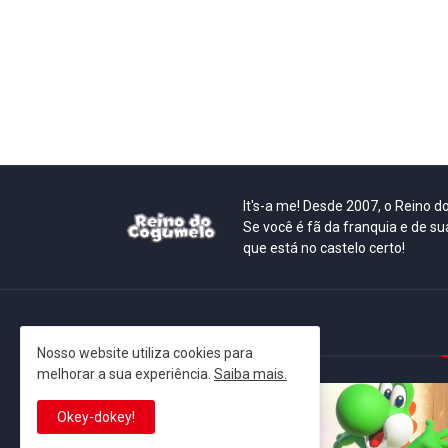
It's-a me! Desde 2007, o Reino 
Se você é fã da franquia e de su
que está no castelo certo!
This is cinema!
Nosso website utiliza cookies para
melhorar a sua experiência.
Saiba mais.
Okey-dokey!