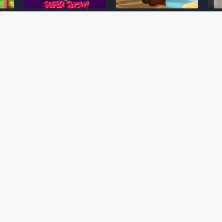
Desenho clássico The
Ex-artista da Rare
Miy
Super Mario Bros. Super
descarta série de TV
nov
Show! voltará a ser
“Donkey Kong Country”
a c
 O
exibido em emissora
como parte da evolução
aute
oto
norte-americana
visual do DK: "era
dom
horrível"
March 20, 2026
July
February 24, 2026
Toad
 O
Mario e Os Simpsons se
Série animada Donkey
Yos
 de
juntam em bizarra arte
Kong Country (1996)
+ a
interna da produção do
retorna ao YouTube de
com 
rife
cartoon Super Mario
forma oficial
Delf
World (1991)
June 19, 2025
Nove
October 07, 2025