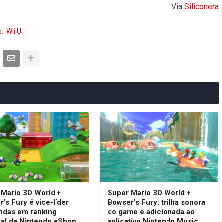
Via
Silic
onera
s
Wii U
 Mario 3D World +
Super Mario 3D World +
's Fury é vice-líder
Bowser's Fury: trilha sonora
ndas em ranking
do game é adicionada ao
al da Nintendo eShop
aplicativo Nintendo Music