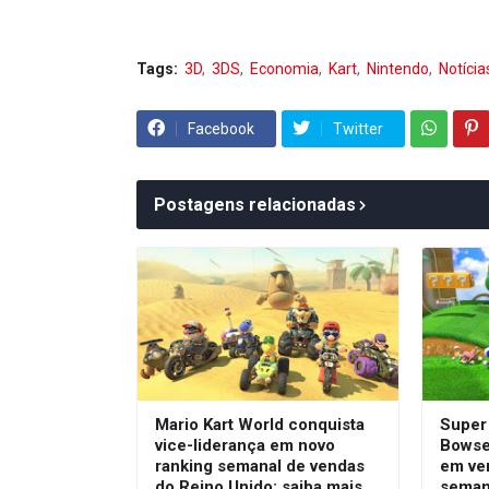
Tags:
3D
3DS
Economia
Kart
Nintendo
Notícia
Facebook
Twitter
Postagens relacionadas
Mario Kart World conquista
Super
vice-liderança em novo
Bowser
ranking semanal de vendas
em ve
do Reino Unido; saiba mais
seman