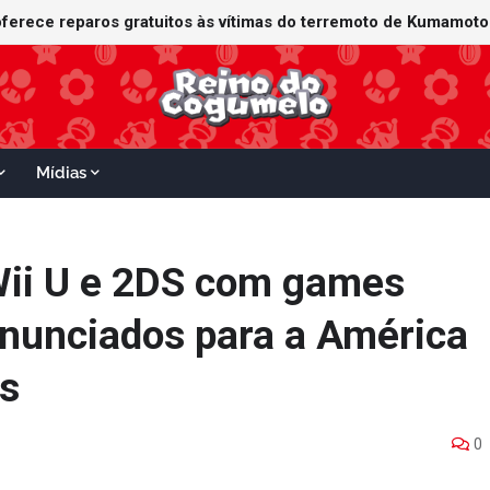
Mídias
Wii U e 2DS com games
anunciados para a América
is
0