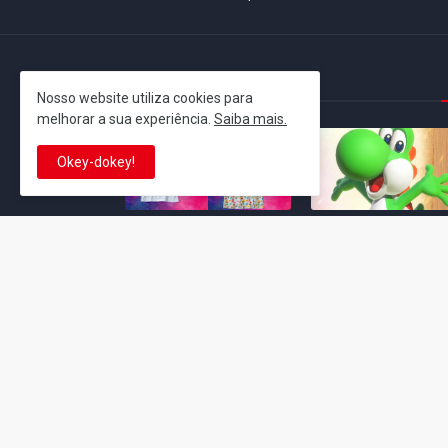
This is cinema!
Nosso website utiliza cookies para
melhorar a sua experiência.
Saiba mais.
Okey-dokey!
Super Mario Galaxy: O
Yoshi and the
Filme: BEAMS lança
Mysterious Book só
coleção de roupas e
nasceu por causa de
acessórios em
Super Mario Galaxy:
colaboração com o
Filme, revela Miyam
filme no Japão
July 23, 2026
July 28, 2026