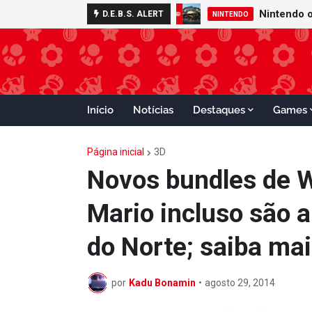
D.E.B.S. ALERT
NINTENDO
Início
Notícias
Destaques
Games
Página inicial
3D
Novos bundles de 
Mario incluso são 
do Norte; saiba ma
por
Kadu Bonamin
•
agosto 29, 2014