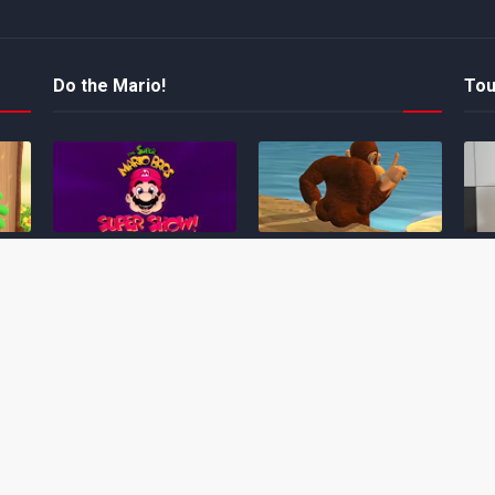
Do the Mario!
Tou
Desenho clássico The
Ex-artista da Rare
Miy
Super Mario Bros. Super
descarta série de TV
nov
Show! voltará a ser
“Donkey Kong Country”
a c
 O
exibido em emissora
como parte da evolução
aute
oto
norte-americana
visual do DK: "era
dom
horrível"
March 20, 2026
July
February 24, 2026