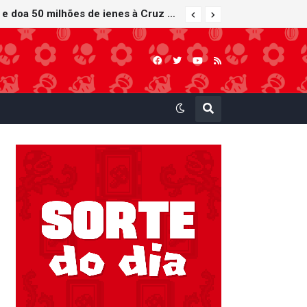
Nintendo oferece reparos gratuitos às vítimas do terremoto de Kumamoto e doa 50 milhões de ienes à Cruz Vermelha