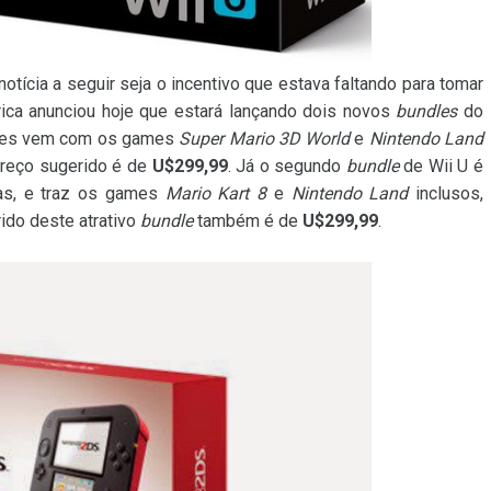
notícia a seguir seja o incentivo que estava faltando para tomar
rica anunciou hoje que estará lançando dois novos
bundles
do
eles vem com os games
Super Mario 3D World
e
Nintendo Land
preço sugerido é de
U$299,99
. Já o segundo
bundle
de Wii U é
as, e traz os games
Mario Kart 8
e
Nintendo Land
inclusos,
ido deste atrativo
bundle
também é de
U$299,99
.