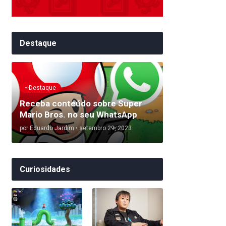
Destaque
~Destaque
Receba conteúdo sobre Super
Mario Bros. no seu WhatsApp
por
Eduardo Jardim
•
setembro 29, 2023
Curiosidades