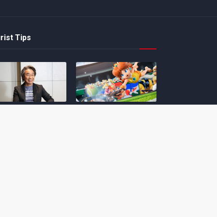
rist Tips
amoto incentiva
Nintendo compartilha 5
os desenvolvedores
dicas para dominar as
riarem com
quadras de tênis em
nticidade e
Mario Tennis Fever
inarem a técnica
(Switch 2)
 28, 2026
February 14, 2026