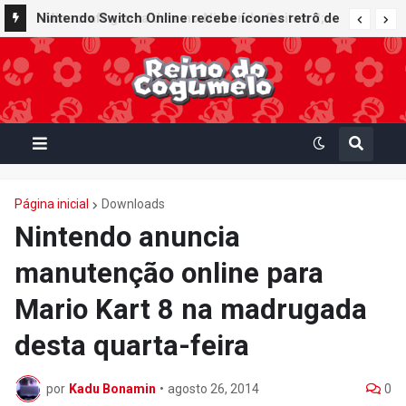
Nintendo Switch Online recebe ícones retrô de
Mario Paint (SNES) e Mario Kart: Super Circuit
(GBA)
Página inicial
Downloads
Nintendo anuncia
manutenção online para
Mario Kart 8 na madrugada
desta quarta-feira
por
Kadu Bonamin
•
agosto 26, 2014
0