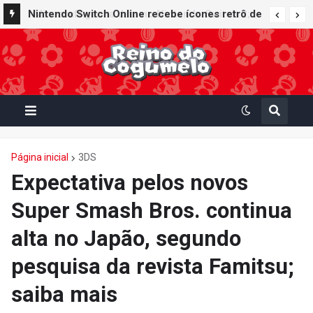
Nintendo Switch Online recebe ícones retrô de
Mario Paint (SNES) e Mario Kart: Super Circuit
(GBA)
Página inicial
3DS
Expectativa pelos novos
Super Smash Bros. continua
alta no Japão, segundo
pesquisa da revista Famitsu;
saiba mais