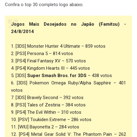
Confira o top 30 completo logo abaixo.
Jogos Mais Desejados no Japão (Famitsu) -
24/8/2014
1. [3DS] Monster Hunter 4 Ultimate – 859 votos
2. [PS3] Persona 5 – 814 votos
3. [PS4] Final Fantasy XV – 570 votos
4. [PS4] Kingdom Hearts III – 445 votos
5. [3DS]
Super Smash Bros. for 3DS
– 438 votos
6. [3DS] Pokemon Omega Ruby/Alpha Sapphire – 401
votos
7. [3DS] Bravely Second – 392 votos
8. [PS3] Tales of Zestiria – 384 votos
9. [PS4] The Evil Within – 310 votos
10. [PSV] Toukiden Extreme – 286 votos
11. [WIU] Bayonetta 2 – 284 votos
12. [PS4] Metal Gear Solid V: The Phantom Pain – 262