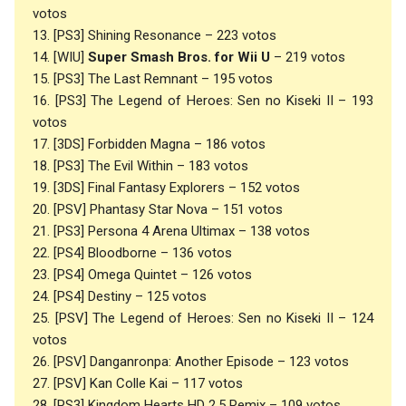
votos
13. [PS3] Shining Resonance – 223 votos
14. [WIU]
Super Smash Bros. for Wii U
– 219 votos
15. [PS3] The Last Remnant – 195 votos
16. [PS3] The Legend of Heroes: Sen no Kiseki II – 193
votos
17. [3DS] Forbidden Magna – 186 votos
18. [PS3] The Evil Within – 183 votos
19. [3DS] Final Fantasy Explorers – 152 votos
20. [PSV] Phantasy Star Nova – 151 votos
21. [PS3] Persona 4 Arena Ultimax – 138 votos
22. [PS4] Bloodborne – 136 votos
23. [PS4] Omega Quintet – 126 votos
24. [PS4] Destiny – 125 votos
25. [PSV] The Legend of Heroes: Sen no Kiseki II – 124
votos
26. [PSV] Danganronpa: Another Episode – 123 votos
27. [PSV] Kan Colle Kai – 117 votos
28. [PS3] Kingdom Hearts HD 2.5 Remix – 109 votos