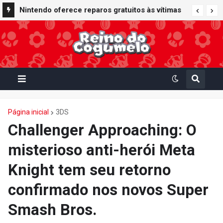
Nintendo oferece reparos gratuitos às vítimas
do terremoto de Kumamoto e doa 50 milhões
de ienes à Cruz Vermelha
Página inicial
3DS
Challenger Approaching: O
misterioso anti-herói Meta
Knight tem seu retorno
confirmado nos novos Super
Smash Bros.