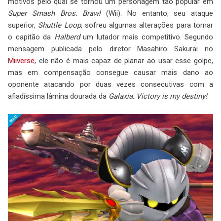
motivos pelo qual se tornou um personagem tão popular em
Super Smash Bros. Brawl
(Wii). No entanto, seu ataque
superior,
Shuttle Loop
, sofreu algumas alterações para tornar
o capitão da
Halberd
um lutador mais competitivo. Segundo
mensagem publicada pelo diretor Masahiro Sakurai no
Miiverse
, ele não é mais capaz de planar ao usar esse golpe,
mas em compensação consegue causar mais dano ao
oponente atacando por duas vezes consecutivas com a
afiadíssima lâmina dourada da
Galaxia
.
Victory is my destiny!