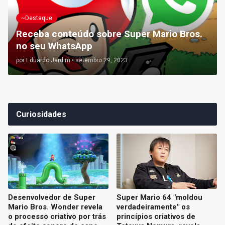
~Destaque
Receba conteúdo sobre Super Mario Bros.
no seu WhatsApp
por
Eduardo Jardim
•
setembro 29, 2023
Curiosidades
Desenvolvedor de Super
Super Mario 64 "moldou
Mario Bros. Wonder revela
verdadeiramente" os
o processo criativo por trás
princípios criativos de