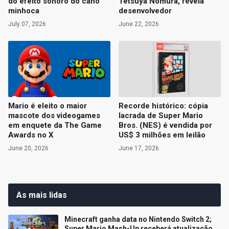
do efeito sonoro do cano
Tetsuya Nomura, revela
minhoca
desenvolvedor
July 07, 2026
June 22, 2026
Mario é eleito o maior
Recorde histórico: cópia
mascote dos videogames
lacrada de Super Mario
em enquete da The Game
Bros. (NES) é vendida por
Awards no X
US$ 3 milhões em leilão
June 20, 2026
June 17, 2026
As mais lidas
Minecraft ganha data no Nintendo Switch 2;
Super Mario Mash-Up receberá atualização