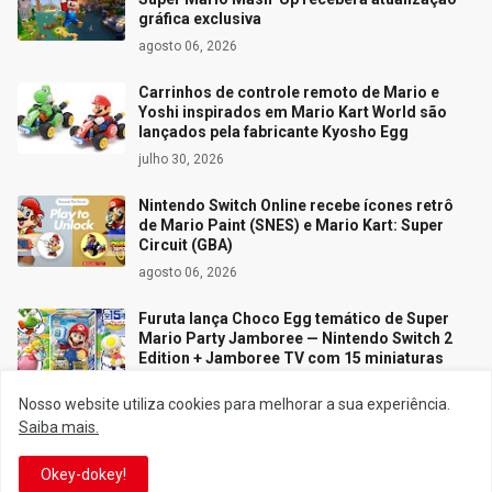
gráfica exclusiva
agosto 06, 2026
Carrinhos de controle remoto de Mario e
Yoshi inspirados em Mario Kart World são
lançados pela fabricante Kyosho Egg
julho 30, 2026
Nintendo Switch Online recebe ícones retrô
de Mario Paint (SNES) e Mario Kart: Super
Circuit (GBA)
agosto 06, 2026
Furuta lança Choco Egg temático de Super
Mario Party Jamboree — Nintendo Switch 2
Edition + Jamboree TV com 15 miniaturas
colecionáveis
Nosso website utiliza cookies para melhorar a sua experiência.
julho 30, 2026
Saiba mais.
Miyamoto detalha como os resultados
negativos do Nintendo GameCube
Okey-dokey!
pavimentaram o caminho para o Wii e o DS