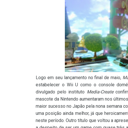
Logo em seu lançamento no final de maio,
Ma
estabelecer o Wii U como o console domé
divulgado pelo instituto
Media-Create
confir
mascote da Nintendo aumentaram nos últimos di
maior sucesso no Japão pela nona semana co
uma posição ainda melhor, já que heroicame
neste período. Outro título que voltou a apr
a despeito de ser um game com quase três 