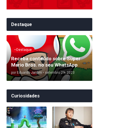
Destaque
~Destaque
Receba conteúdo sobre Super
Mario Bros. no seu WhatsApp
por
Eduardo Jardim
•
setembro 29, 2023
Curiosidades