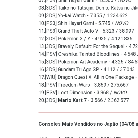
07.[PSV] Shin Hayari Gami - 12.585 /
NOVO
08.[3DS] Taiko no Tatsujin: Don to Katsu no Ji
09.[3DS] Yo-kai Watch - 7.355 / 1.234.622
10.[PS3] Shin Hayari Gami - 5.745 /
NOVO
11.[PS3] Grand Theft Auto V - 5.323 / 38.997
12.[3DS] Pokemon X / Y - 4.935 / 4.121.836
13.[3DS] Bravely Default: For the Sequel - 4.7
14.[PSV] Oreshika: Tainted Bloodlines - 4.548
15.[3DS] Pokemon Art Academy - 4.326 / 84.
16.[3DS] Gundam Tri Age SP - 4.112 / 37.043
17.[WIU] Dragon Quest X: All in One Package -
18.[PSV] Freedom Wars - 3.869 / 275.667
19.[PSV] Lost Dimension - 3.868 /
NOVO
20.[3DS]
Mario Kart 7
- 3.566 / 2.362.577
Consoles Mais Vendidos no Japão (04/08 a