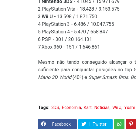
1.
Nintendo 3DS
- 41.045 / 15.971.679
2.PlayStation Vita - 18.428 / 3.153.575
3.
Wii U
- 13.598 / 1.871.750
4.PlayStation 3 - 6.486 / 10.047.755
5.PlayStation 4 - 5.470 / 658.847
6.PSP - 301 / 20.164.131
7.Xbox 360 - 151 / 1.646.861
Mesmo não tendo conseguido alcançar o to
suficiente para conquistar posições no top
Mario 3D World
(40º) e
Super Smash Bros. Br
Tags:
3DS
Economia
Kart
Notícias
Wii U
Yoshi
Facebook
Twitter