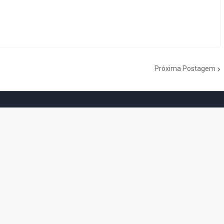
Próxima Postagem
do Cogumelo é o seu blog sobre Super Mario Bros. por Eduardo Jardim.
as tantas décadas de jogos, cartoons, HQs, filmes e séries de TV, saiba
Do the Mario!
Tou