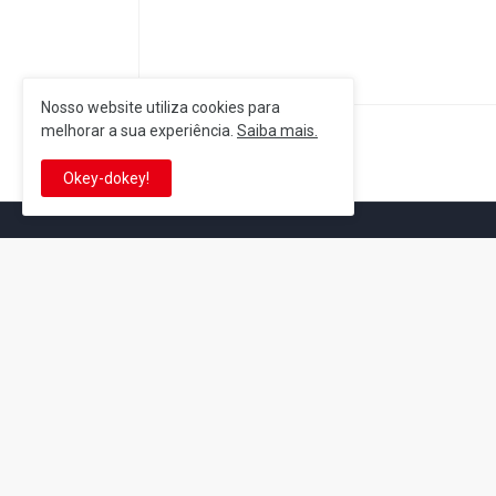
Nosso website utiliza cookies para
melhorar a sua experiência.
Saiba mais.
Postagem Anterior
Okey-dokey!
It's-a me! Desde 2007, o Reino 
Se você é fã da franquia e de su
que está no castelo certo!
This is cinema!