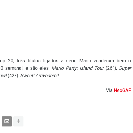
p 20, três títulos ligados a série Mario venderam bem o
 50 semanal, e são eles:
Mario Party: Island Tour
(26º),
Super
awl
(42º).
Sweet! Arrivederci!
Via
NeoGAF