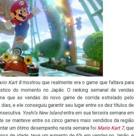
rio Kart 8
mostrou que realmente era o game que faltava para
stico do momento no Japão. O ranking semanal de vendas
ma que as vendas do novo game de corrida estrelado pelo
as, e ele conseguiu garantir seu lugar entre os dez títulos de
nsecutiva.
Yoshi's New Island
entra em sua terceira semana em
nte se manteve entre os cinco games mais vendidos da região
esentar um ótimo desempenho nesta semana foi
Mario Kart 7
, que
anos de idade, teve um aumento de 6% em vendas no Japão, e