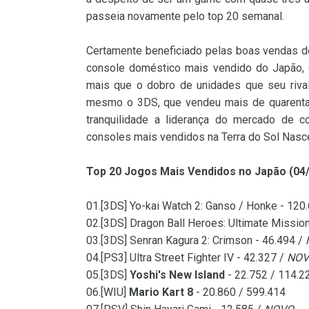
passeia novamente pelo top 20 semanal.
Certamente beneficiado pelas boas vendas 
console doméstico mais vendido do Japão, 
mais que o dobro de unidades que seu rival 
mesmo o 3DS, que vendeu mais de quarenta 
tranquilidade a liderança do mercado de c
consoles mais vendidos na Terra do Sol Nasce
Top 20 Jogos Mais Vendidos no Japão (04/
01.[3DS] Yo-kai Watch 2: Ganso / Honke - 120
02.[3DS] Dragon Ball Heroes: Ultimate Mission
03.[3DS] Senran Kagura 2: Crimson - 46.494 /
04.[PS3] Ultra Street Fighter IV - 42.327 /
NO
05.[3DS]
Yoshi's New Island
- 22.752 / 114.2
06.[WIU]
Mario Kart 8
- 20.860 / 599.414