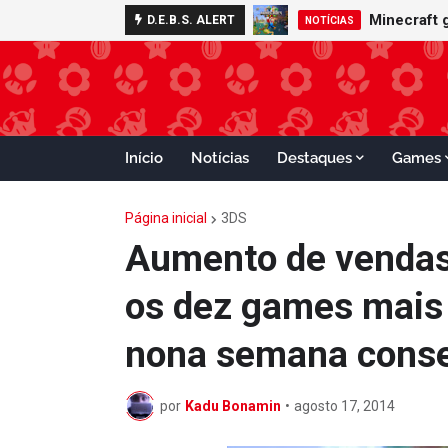
Minecraft 
D.E.B.S. ALERT
NOTÍCIAS
Início
Notícias
Destaques
Games
Página inicial
3DS
Aumento de vendas 
os dez games mais 
nona semana conse
por
Kadu Bonamin
•
agosto 17, 2014