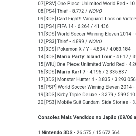
07.[PSV] One Piece: Unlimited World Red - 10
08.[PS4] Thief - 8.772 /
NOVO
09.[3DS] Card Fight!! Vanguard: Lock on Victor
10.[PS4] FIFA 14 - 6.264 / 41.436
11.[3DS] World Soccer Winning Eleven 2014 - 
12.[PS3] Thief - 4.899 /
NOVO
13.[3DS] Pokemon X / Y - 4.834 / 4.083.184
14.[3DS]
Mario Party: Island Tour
- 4.617 / 
15.[WIU] One Piece: Unlimited World Red - 4.
16.[3DS]
Mario Kart 7
- 4.195 / 2.335.837
17.[3DS] Monster Hunter 4 - 3.835 / 3.293.056
18.[PSP] World Soccer Winning Eleven 2014 - 
19.[3DS] Kirby Triple Deluxe - 3.379 / 599.510
20.[PS3] Mobile Suit Gundam: Side Stories - 3
Consoles Mais Vendidos no Japão (09/06 a
1.
Nintendo 3DS
- 26.575 / 15.672.564