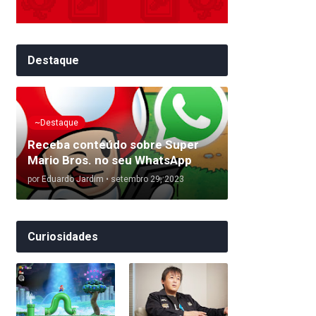
Destaque
~Destaque
Receba conteúdo sobre Super
Mario Bros. no seu WhatsApp
por
Eduardo Jardim
•
setembro 29, 2023
Curiosidades