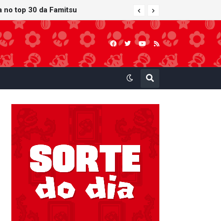
ra no top 30 da Famitsu
 atualização gráfica exclusiva