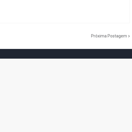
Próxima Postagem
do Cogumelo é o seu blog sobre Super Mario Bros. por Eduardo Jardim.
as tantas décadas de jogos, cartoons, HQs, filmes e séries de TV, saiba
Do the Mario!
Tou