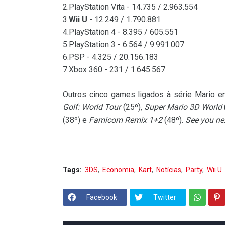
2.PlayStation Vita - 14.735 / 2.963.554
3.
Wii U
- 12.249 / 1.790.881
4.PlayStation 4 - 8.395 / 605.551
5.PlayStation 3 - 6.564 / 9.991.007
6.PSP - 4.325 / 20.156.183
7.Xbox 360 - 231 / 1.645.567
Outros cinco games ligados à série Mario e
Golf: World Tour
(25º),
Super Mario 3D World
(38º) e
Famicom Remix 1+2
(48º).
See you nex
Tags:
3DS
Economia
Kart
Notícias
Party
Wii U
Facebook
Twitter