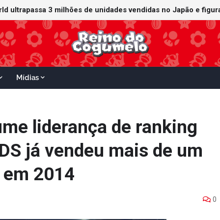
orld ultrapassa 3 milhões de unidades vendidas no Japão e figu
ganha data no Nintendo Switch 2; Super Mario Mash-Up receberá
Mídias
ume liderança de ranking
3DS já vendeu mais de um
s em 2014
0