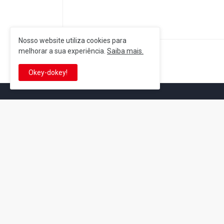
Nosso website utiliza cookies para
melhorar a sua experiência.
Saiba mais.
Postagem Anterior
Okey-dokey!
It's-a me! Desde 2007, o Reino 
Se você é fã da franquia e de su
que está no castelo certo!
This is cinema!