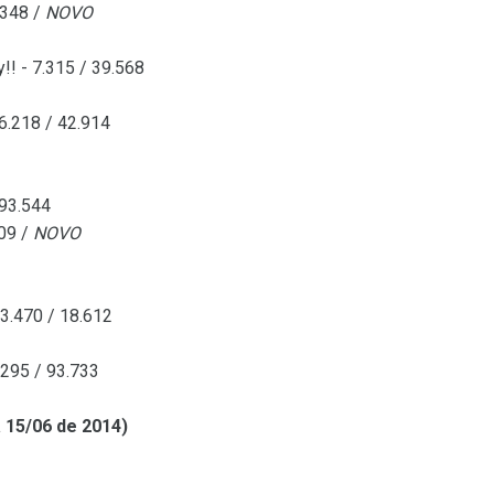
.348 /
NOVO
y!! - 7.315 / 39.568
6.218 / 42.914
393.544
209 /
NOVO
3.470 / 18.612
.295 / 93.733
 15/06 de 2014)