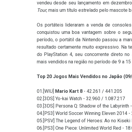
vendeu desde seu lançamento em dezembro d
Tour
, mais um título estrelado pelo mascote 
Os portáteis lideraram a venda de console
conquistou uma boa vantagem sobre o segu
período, o portátil da Nintendo passou a m
resultado certamente muito expressivo. Na t
do PlayStation 4, seu concorrente direto n
mais vendidos na região no período de 9 a 15 
Top 20 Jogos Mais Vendidos no Japão (09/
01.[WIU]
Mario Kart 8
- 42.261 / 441.205
02.[3DS] Yo-kai Watch - 32.960 / 1.087.217
03.[3DS] Persona Q: Shadow of the Labyrinth 
04.[PS3] World Soccer Winning Eleven 2014 -
05.[PSV] The Legend of Heroes: Ao no Kiseki 
06.[PS3] One Piece: Unlimited World Red - 18