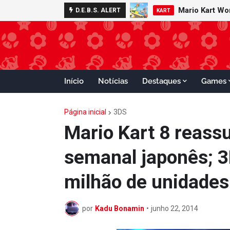
Mario Kart W
Minecraft 
D.E.B.S. ALERT
NOTÍCIAS
KART
Início
Notícias
Destaques
Games
Página inicial
3DS
Mario Kart 8 reass
semanal japonês; 
milhão de unidade
por
Kadu Bonamin
•
junho 22, 2014