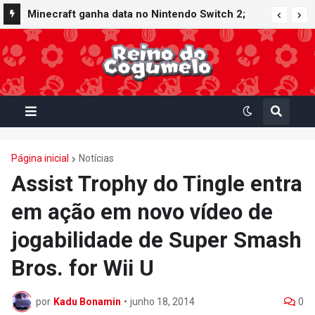
Minecraft ganha data no Nintendo Switch 2;
Super Mario Mash-Up receberá atualização
gráfica exclusiva
Página inicial
Notícias
Assist Trophy do Tingle entra
em ação em novo vídeo de
jogabilidade de Super Smash
Bros. for Wii U
por
Kadu Bonamin
•
junho 18, 2014
0