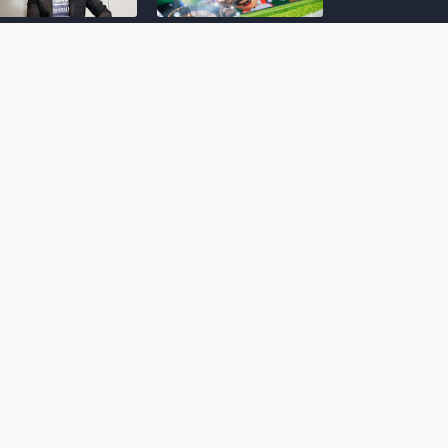
amoto incentiva
Nintendo compartilha 5
os desenvolvedores
dicas para dominar as
riarem com
quadras de tênis em
nticidade e
Mario Tennis Fever
inarem a técnica
(Switch 2)
 28, 2026
February 14, 2026
itorial #5: o app do
Nintendo dá 5 valiosas
hi para bebês Mario
dicas para triunfar na
 confusão de Ledrão
“Caça às esmeraldas”
a polícia de Isle
de Donkey Kong
ino
Bananza
mber 29, 2025
October 05, 2025