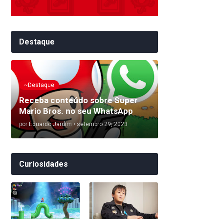
Destaque
~Destaque
Receba conteúdo sobre Super
Mario Bros. no seu WhatsApp
por
Eduardo Jardim
•
setembro 29, 2023
Curiosidades