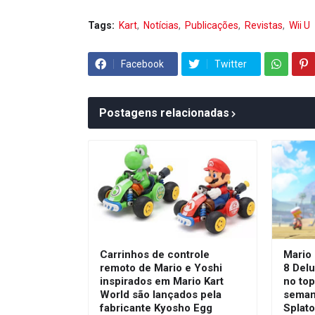
Tags:
Kart
Notícias
Publicações
Revistas
Wii U
Facebook
Twitter
Postagens relacionadas
Carrinhos de controle
Mario 
remoto de Mario e Yoshi
8 Del
inspirados em Mario Kart
no top
World são lançados pela
seman
fabricante Kyosho Egg
Splat