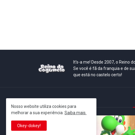
It's-a me! Desde 2007, o Reino 
Se você é fã da franquia e de su
que está no castelo certo!
This is cinema!
Nosso website utiliza cookies para
melhorar a sua experiência.
Saiba mais.
Okey-dokey!