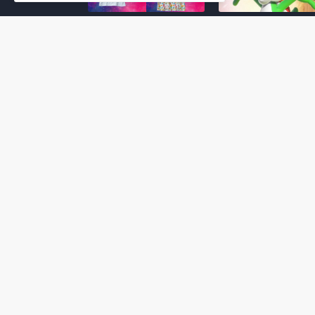
Super Mario Galaxy: O
Yoshi and the
Filme: BEAMS lança
Mysterious Book só
coleção de roupas e
nasceu por causa de
acessórios em
Super Mario Galaxy:
colaboração com o
Filme, revela Miyam
filme no Japão
July 23, 2026
July 28, 2026
Super Mario Galaxy: O
Super Mario Galaxy:
Filme: nova leva de
Filme ganha coleção
action figures com
acessórios em
Rosalina, Bowser Jr. e
colaboração com a g
muito mais é anunciada
Samantha Thavasa
pela San-ei Boeki
July 04, 2026
July 13, 2026