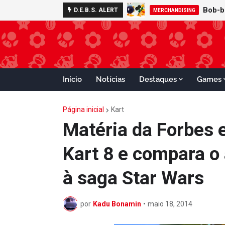
D.E.B.S. ALERT
FOOD
MERCHANDISING
Início
Notícias
Destaques
Games
Página inicial
Kart
Matéria da Forbes 
Kart 8 e compara o
à saga Star Wars
por
Kadu Bonamin
•
maio 18, 2014