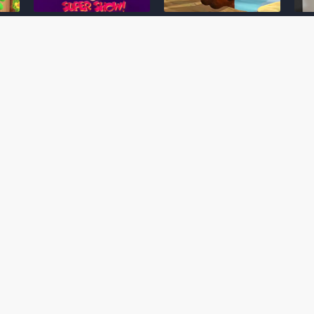
Desenho clássico The
Ex-artista da Rare
Miy
Super Mario Bros. Super
descarta série de TV
nov
Show! voltará a ser
“Donkey Kong Country”
a c
 O
exibido em emissora
como parte da evolução
aute
oto
norte-americana
visual do DK: "era
dom
horrível"
March 20, 2026
July
February 24, 2026
Toad
 O
Mario e Os Simpsons se
Série animada Donkey
Yos
 de
juntam em bizarra arte
Kong Country (1996)
+ a
interna da produção do
retorna ao YouTube de
com 
rife
cartoon Super Mario
forma oficial
Delf
World (1991)
June 19, 2025
Nove
October 07, 2025