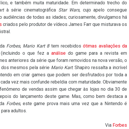
lico, e também muita maturidade. Em determinado trecho do
rt
à série cinematográfica
Star Wars
, cujo apelo consegue
do audiências de todas as idades; curiosamente, divulgamos há
s
criados pelo produtor de vídeos James Farr que misturava os
stral.
 da
Forbes
,
Mario Kart 8
tem recebidos
ótimas avaliações da
 (incluindo o que fez a
análise
do game para a revista em
mes anteriores da série que foram removidos na nova versão, o
ço dos mesmos pela série
Mario Kart
. Shapiro ressalta a incrível
ntendo em criar games que podem ser desfrutados por toda a
 cada vez mais confunde rebeldia com maturidade. Obviamente
fenômeno de vendas assim que chegar às lojas no dia 30 de
depois do lançamento deste game. Mas, como bem destaca a
 da
Forbes
, este game prova mais uma vez que a Nintendo é
para adultos.
Via
Forbes