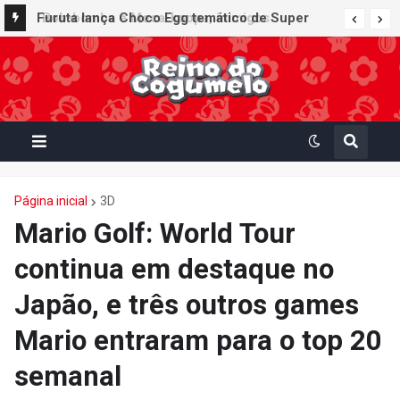
Furuta lança Choco Egg temático de Super
Mario Party Jamboree — Nintendo Switch 2
Edition + Jamboree TV com 15 miniaturas
colecionáveis
Página inicial
3D
Mario Golf: World Tour
continua em destaque no
Japão, e três outros games
Mario entraram para o top 20
semanal