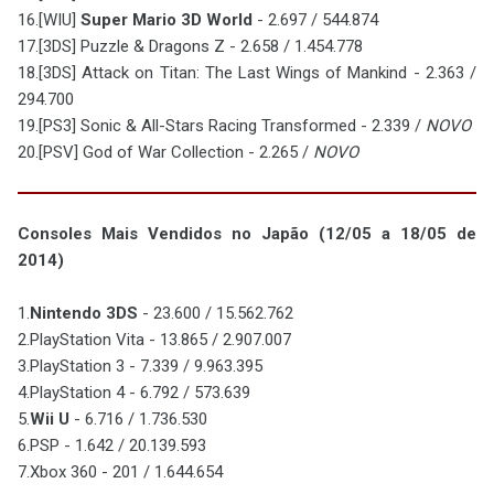
16.[WIU]
Super Mario 3D World
- 2.697 / 544.874
17.[3DS] Puzzle & Dragons Z - 2.658 / 1.454.778
18.[3DS] Attack on Titan: The Last Wings of Mankind - 2.363 /
294.700
19.[PS3] Sonic & All-Stars Racing Transformed - 2.339 /
NOVO
20.[PSV] God of War Collection - 2.265 /
NOVO
Consoles Mais Vendidos no Japão (12/05 a 18/05 de
2014)
1.
Nintendo 3DS
- 23.600 / 15.562.762
2.PlayStation Vita - 13.865 / 2.907.007
3.PlayStation 3 - 7.339 / 9.963.395
4.PlayStation 4 - 6.792 / 573.639
5.
Wii U
- 6.716 / 1.736.530
6.PSP - 1.642 / 20.139.593
7.Xbox 360 - 201 / 1.644.654