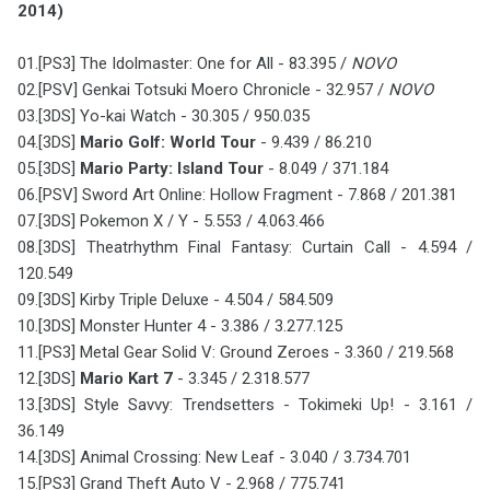
2014)
01.[PS3] The Idolmaster: One for All - 83.395 /
NOVO
02.[PSV] Genkai Totsuki Moero Chronicle - 32.957 /
NOVO
03.[3DS] Yo-kai Watch - 30.305 / 950.035
04.[3DS]
Mario Golf: World Tour
- 9.439 / 86.210
05.[3DS]
Mario Party: Island Tour
- 8.049 / 371.184
06.[PSV] Sword Art Online: Hollow Fragment - 7.868 / 201.381
07.[3DS] Pokemon X / Y - 5.553 / 4.063.466
08.[3DS] Theatrhythm Final Fantasy: Curtain Call - 4.594 /
120.549
09.[3DS] Kirby Triple Deluxe - 4.504 / 584.509
10.[3DS] Monster Hunter 4 - 3.386 / 3.277.125
11.[PS3] Metal Gear Solid V: Ground Zeroes - 3.360 / 219.568
12.[3DS]
Mario Kart 7
- 3.345 / 2.318.577
13.[3DS] Style Savvy: Trendsetters - Tokimeki Up! - 3.161 /
36.149
14.[3DS] Animal Crossing: New Leaf - 3.040 / 3.734.701
15.[PS3] Grand Theft Auto V - 2.968 / 775.741