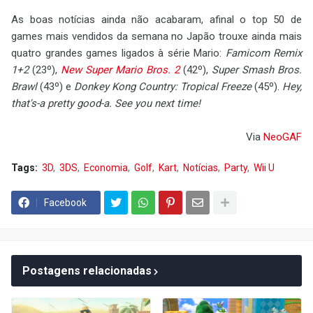
As boas notícias ainda não acabaram, afinal o top 50 de
games mais vendidos da semana no Japão trouxe ainda mais
quatro grandes games ligados à série Mario:
Famicom Remix
1+2
(23º),
New Super Mario Bros. 2
(42º),
Super Smash Bros.
Brawl
(43º) e
Donkey Kong Country: Tropical Freeze
(45º).
Hey,
that's-a pretty good-a. See you next time!
Via
NeoGAF
Tags:
3D
3DS
Economia
Golf
Kart
Notícias
Party
Wii U
Facebook
Postagens relacionadas