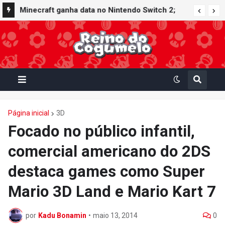
Minecraft ganha data no Nintendo Switch 2;
Super Mario Mash-Up receberá atualização
gráfica exclusiva
Página inicial
3D
Focado no público infantil,
comercial americano do 2DS
destaca games como Super
Mario 3D Land e Mario Kart 7
por
Kadu Bonamin
•
maio 13, 2014
0