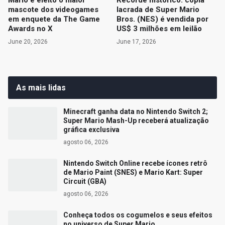
Mario é eleito o maior
Recorde histórico: cópia
mascote dos videogames
lacrada de Super Mario
em enquete da The Game
Bros. (NES) é vendida por
Awards no X
US$ 3 milhões em leilão
June 20, 2026
June 17, 2026
As mais lidas
Minecraft ganha data no Nintendo Switch 2;
Super Mario Mash-Up receberá atualização
gráfica exclusiva
agosto 06, 2026
Nintendo Switch Online recebe ícones retrô
de Mario Paint (SNES) e Mario Kart: Super
Circuit (GBA)
agosto 06, 2026
Conheça todos os cogumelos e seus efeitos
no universo de Super Mario