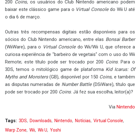
200
Coins
, os usuários do Club Nintendo americano podem
baixar este clássico game para o
Virtual Console
do Wii U até
o dia 6 de março.
Outras três recompensas digitais estão disponíveis para os
sócios do Club Nintendo americano, entre elas
Bonsai Barber
(WiiWare), para o
Virtual Console
do Wii/Wii U, que oferece a
curiosa experiência de "barbeiro de vegetais" com o uso do Wii
Remote; este título pode ser trocado por 200
Coins
. Para o
3DS, temos o mitológico game de plataforma
Kid Icarus: Of
Myths and Monsters
(GB), disponível por 150
Coins
, e também
as disputas numeradas de
Number Battle
(DSiWare), título que
pode ser trocado por 200
Coins
. Já fez sua escolha, leitor(a)?
Via
Nintendo
Tags:
3DS
Downloads
Nintendo
Notícias
Virtual Console
Warp Zone
Wii
Wii U
Yoshi