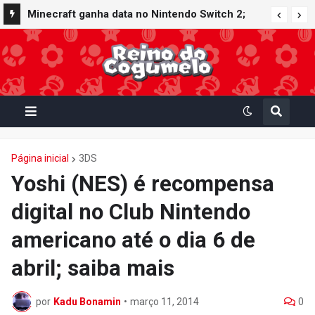
Minecraft ganha data no Nintendo Switch 2;
Super Mario Mash-Up receberá atualização
gráfica exclusiva
Página inicial
3DS
Yoshi (NES) é recompensa
digital no Club Nintendo
americano até o dia 6 de
abril; saiba mais
por
Kadu Bonamin
•
março 11, 2014
0